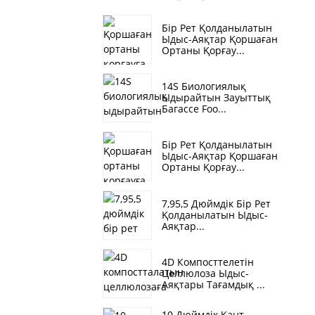
Бір Рет Қолданылатын
Ыдыс-Аяқтар Қоршаған
Ортаны Қорғау...
14S Биологиялық
Ыдырайтын Зауыттық
Багассе Foo...
Бір Рет Қолданылатын
Ыдыс-Аяқтар Қоршаған
Ортаны Қорғау...
7,95,5 Дюймдік Бір Рет
Қолданылатын Ыдыс-
Аяқтар...
4D Компосттелетін
Целлюлоза Ыдыс-
Аяқтары Тағамдық ...
10 Дюймдік Қант