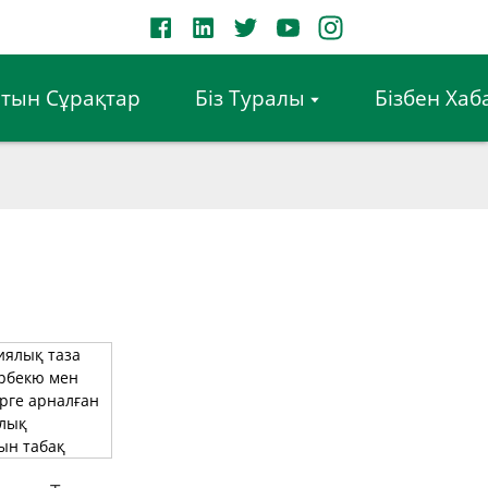
тын Сұрақтар
Біз Туралы
Бізбен Ха