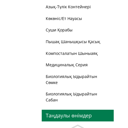
Азық-Түлік Контейнері
Көкөніс/Ет Науасы
Суши Қорабы
Пышақ Шанышқысы Қасық
Компосталатын Шыныаяқ
Медициналық Серия
Биологиялық Ыдырайтын
Сөмке
Биологиялық Ыдырайтын
Сабан
Таңдаулы өнімдер