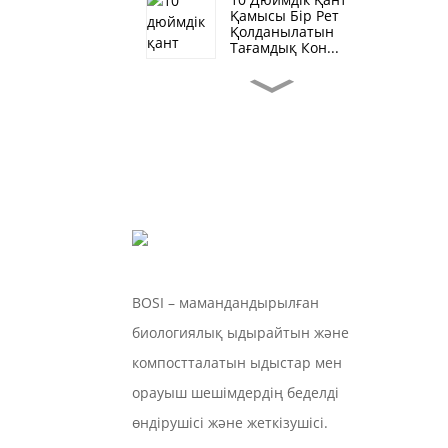
Қамысы Бір Рет
Қолданылатын
Тағамдық Кон...
TR10S Компостталатын
Бір Реттік Қант
Канаты...
170 Мм Жаңа Жылдық
Сатылым
Микротолқынды Пеш...
17 См Тегін Үлгілер Бір
Реттік Компост...
BOSI – мамандандырылған
биологиялық ыдырайтын және
9 Дюймдік Тегін Үлгілер
Бір Рет Қолданылатын
компостталатын ыдыстар мен
Композициялар...
орауыш шешімдердің беделді
өндірушісі және жеткізушісі.