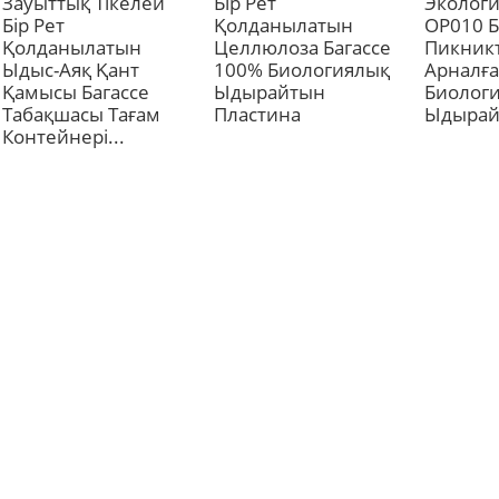
Зауыттық Тікелей
Бір Рет
Экологи
Бір Рет
Қолданылатын
OP010 
Қолданылатын
Целлюлоза Багассе
Пикник
Ыдыс-Аяқ Қант
100% Биологиялық
Арналғ
Қамысы Багассе
Ыдырайтын
Биолог
Табақшасы Тағам
Пластина
Ыдырай
Контейнері...