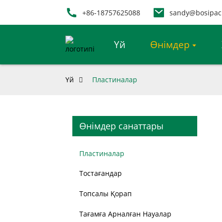
+86-18757625088
sandy@bosipac
Үй
Өнімдер
Үй
Пластиналар
Өнімдер санаттары
Пластиналар
Тостағандар
Топсалы Қорап
Тағамға Арналған Науалар