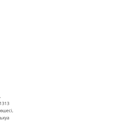
аты
,
1313
өшесі,
ьхуа