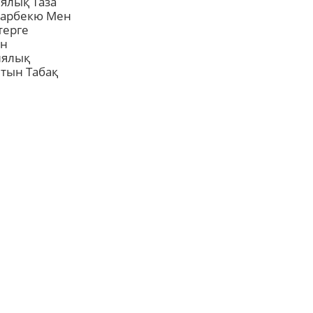
ялық Таза
Барбекю Мен
терге
ан
иялық
тын Табақ