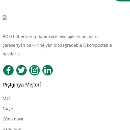
BOSI hilberîner û dabînkerê biyolojîk ên pispor û
çareseriyên pakkirinê yên biodegradable û kompostable
navdar e.
Piştgiriya Mişterî
Mal
Nûçe
Çûna nava
paqij bûn