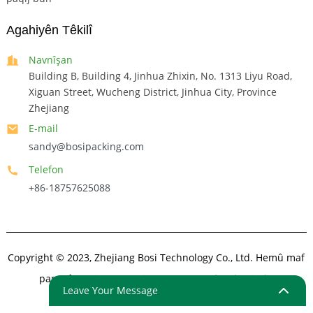
Agahiyên Têkilî
Navnîşan
Building B, Building 4, Jinhua Zhixin, No. 1313 Liyu Road,
Xiguan Street, Wucheng District, Jinhua City, Province
Zhejiang
E-mail
sandy@bosipacking.com
Telefon
+86-18757625088
Copyright © 2023, Zhejiang Bosi Technology Co., Ltd. Hemû maf
parastî ne.
Sitemap
- SitemapTrans
-Lêgerîna jorîn
Leave Your Message