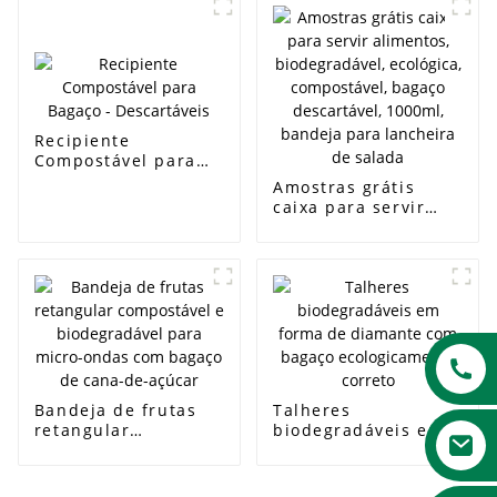
retirar salada
de bagaço de cana-
de-açúcar
Recipiente
Compostável para
Bagaço -
Amostras grátis
Descartáveis
caixa para servir
alimentos,
biodegradável,
ecológica,
compostável, bagaço
descartável, 1000ml,
bandeja para
lancheira de salada
Bandeja de frutas
Talheres
retangular
biodegradáveis ​​em
compostável e
forma de diamante
biodegradável para
com bagaço
micro-ondas com
ecologicamente