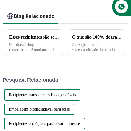
bagaço de cana-de-
correto
açúcar
Blog Relacionado
Esses recipientes são seguros no microondas?
O que são 100% degradáveis ​​e compostáveis?
Nos dias de hoje, a
As exigências de
conveniência é fundamental. E
sustentabilidade do mundo
isso se aplica ao serviço de
moderno estão a impulsionar
alimentação. Não há dúvida
uma transformação em muitas
disso. Restos de comida que
indústrias, incluindo o sector
podem ser reaquecidos
das embalagens. Os
diretamente no recipiente de
consumidores esperam cada
Pesquisa Relacionada
sobras são simplesmente conv...
vez mais ver...
Recipientes transparentes biodegradáveis
Embalagem biodegradável para joias
Recipientes ecológicos para levar alimentos