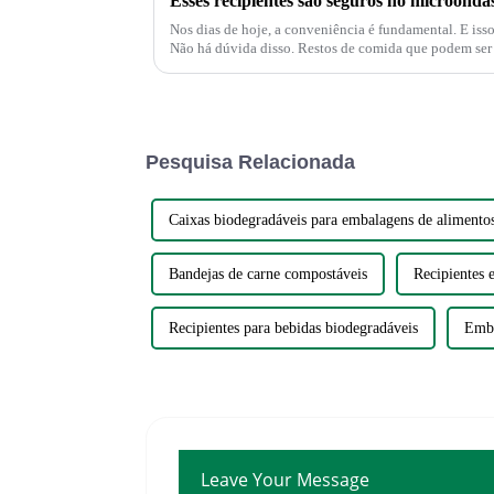
Esses recipientes são seguros no microonda
Nos dias de hoje, a conveniência é fundamental. E isso se aplica ao serviço de alimentação.
Não há dúvida disso. Restos de comida que podem ser reaquecidos diretamente no
recipiente de sobras são simplesmente conv...
Pesquisa Relacionada
Caixas biodegradáveis ​​para embalagens de alimento
Bandejas de carne compostáveis
Recipientes 
Recipientes para bebidas biodegradáveis
Emba
Leave Your Message