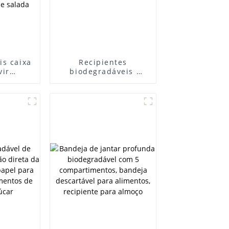
is caixa
Recipientes
vir
biodegradáveis ​​
s,
ecológicos lancheira
vel,
de papel descartável
a,
de cana-de-açúcar
 bagaço
1000ml,
para
 salada