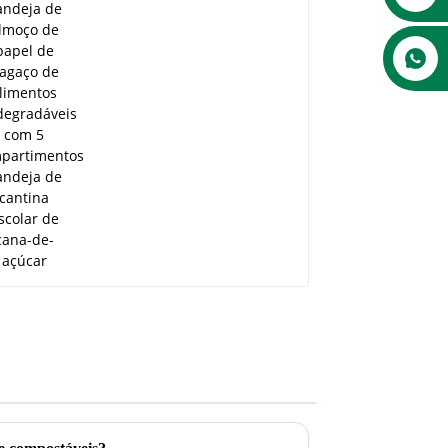
bagaço de alimentos
biodegradáveis ​​com 5
compartimentos
Bandeja de cantina
escolar de cana-de-
açúcar