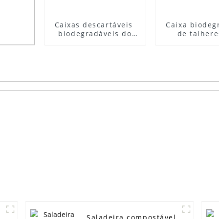
Caixas descartáveis ​​
Caixa biodeg
biodegradáveis ​​do
de talhere
empacotamento de
operação dir
alimento do bagaço
fábrica Cai
do vendedor superior
papel para re
​e
que servem caixas de
de aliment
ço
papel do almoço
cana-de-a
pa de
Saladeira compostável