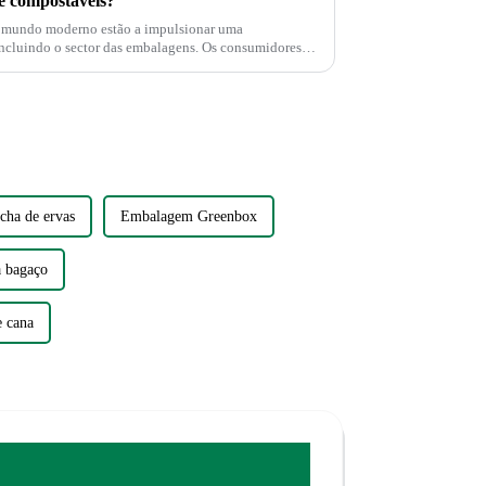
​e compostáveis?
o mundo moderno estão a impulsionar uma
o o sector das embalagens. Os consumidores
cha de ervas
Embalagem Greenbox
a bagaço
e cana