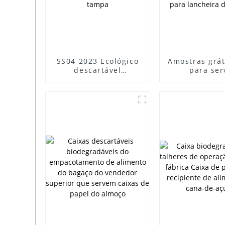
SS04 2023 Ecológico
Amostras grát
descartável
para ser
compostável sem
alimento
PFAS Bagaço de cana-
biodegradá
de-açúcar Polpa de
ecológic
bambu Caixas de
compostável,
sushi para viagem
descartável, 
com tampa
bandeja 
lancheira de