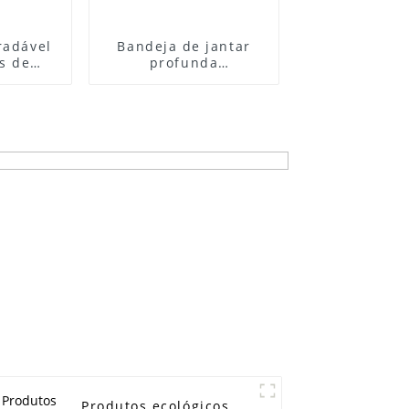
radável
Bandeja de jantar
s de
profunda
eta da
biodegradável com 5
xa de
compartimentos,
cipiente
bandeja descartável
os de
para alimentos,
çúcar
recipiente para
almoço
Produtos ecológicos