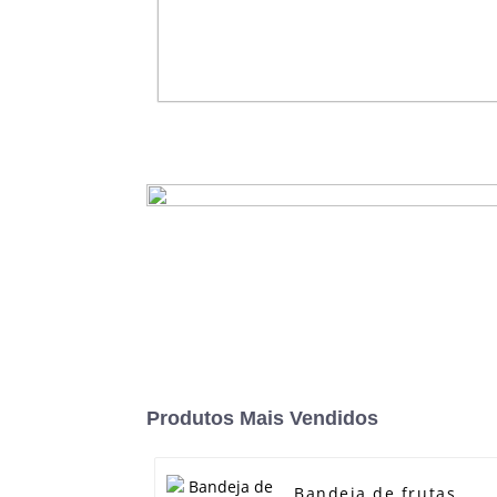
Produtos 100% biodegradáveis ​
ecológicos 2023 Faca de baga
descartável compostável para pol
cana-de-açúcar
consulte Mais informação
Produtos Mais Vendidos
Bandeja de frutas