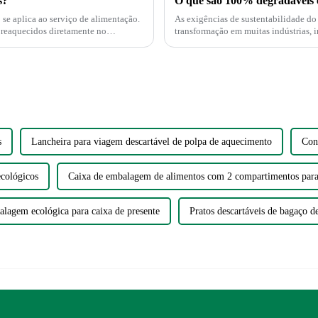
s?
O que são 100% degradáveis ​
As exigências de sustentabilidade d
transformação em muitas indústrias, incluind
esperam cada vez mais ver...
s
Lancheira para viagem descartável de polpa de aquecimento
Con
ecológicos
Caixa de embalagem de alimentos com 2 compartimentos par
lagem ecológica para caixa de presente
Pratos descartáveis ​​de bagaço d