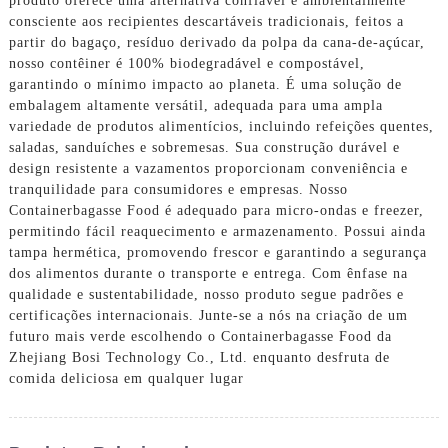
produto oferece uma alternativa confiável e ambientalmente
consciente aos recipientes descartáveis ​​tradicionais, feitos a
partir do bagaço, resíduo derivado da polpa da cana-de-açúcar,
nosso contêiner é 100% biodegradável e compostável,
garantindo o mínimo impacto ao planeta. É uma solução de
embalagem altamente versátil, adequada para uma ampla
variedade de produtos alimentícios, incluindo refeições quentes,
saladas, sanduíches e sobremesas. Sua construção durável e
design resistente a vazamentos proporcionam conveniência e
tranquilidade para consumidores e empresas. Nosso
Containerbagasse Food é adequado para micro-ondas e freezer,
permitindo fácil reaquecimento e armazenamento. Possui ainda
tampa hermética, promovendo frescor e garantindo a segurança
dos alimentos durante o transporte e entrega. Com ênfase na
qualidade e sustentabilidade, nosso produto segue padrões e
certificações internacionais. Junte-se a nós na criação de um
futuro mais verde escolhendo o Containerbagasse Food da
Zhejiang Bosi Technology Co., Ltd. enquanto desfruta de
comida deliciosa em qualquer lugar