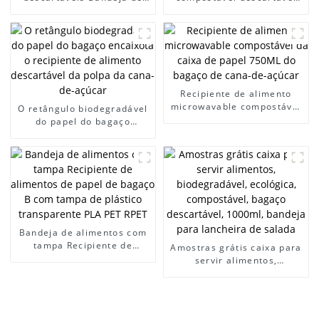
almoço de papel de bagaço
biodegradável, polpa de
de alimentos
cana-de-açúcar, bagaço,
biodegradáveis ​​com 5
embalagem de alimentos,
compartimentos Bandeja
850ml, caixa de 2
de cantina escolar de cana-
compartimentos
de-açúcar
Recipiente de alimento
microwavable compostável
O retângulo biodegradável
da caixa de papel 750ML
do papel do bagaço
do bagaço de cana-de-
encaixota o recipiente de
açúcar
alimento descartável da
polpa da cana-de-açúcar
Bandeja de alimentos com
tampa Recipiente de
Amostras grátis caixa para
alimentos de papel de
servir alimentos,
bagaço B com tampa de
biodegradável, ecológica,
plástico transparente PLA
compostável, bagaço
PET RPET
descartável, 1000ml,
bandeja para lancheira de