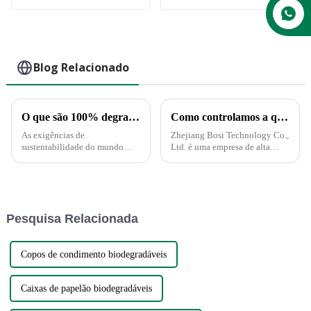
fábrica Caixa de
papel para
recipiente de
alimentos de cana-
de-açúcar
Blog Relacionado
O que são 100% degradáveis ​​e compostáveis?
Como controlamos a qualidade?
As exigências de
Zhejiang Bosi Technology Co.,
sustentabilidade do mundo
Ltd. é uma empresa de alta
moderno estão a impulsionar
tecnologia impulsionada pela
uma transformação em muitas
inovação tecnológica.
indústrias, incluindo o sector
Recentemente, a empresa
das embalagens. Os
anunciou o lançamento de uma
consumidores esperam cada
série de produtos e soluções
Pesquisa Relacionada
vez mais ver...
inovadoras voltadas...
Copos de condimento biodegradáveis
Caixas de papelão biodegradáveis