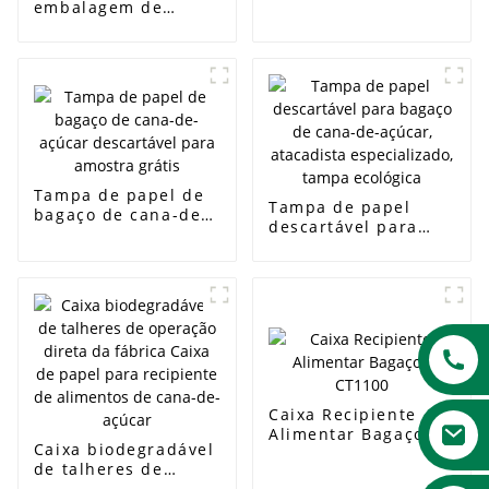
cana-de-açúcar,
embalagem de
atacado de fábrica
amostra grátis,
de 1300ml para
bandeja descartável
retirar salada
de papel
biodegradável,
frutas, sushi, carne,
bandeja para festa
de casamento
Tampa de papel de
Tampa de papel
bagaço de cana-de-
descartável para
açúcar descartável
bagaço de cana-de-
para amostra grátis
açúcar, atacadista
especializado,
tampa ecológica
Caixa Recipiente
Alimentar Bagaço -
Caixa biodegradável
CT1100
de talheres de
operação direta da