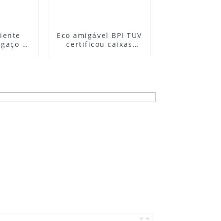
iente
Eco amigável BPI TUV
gaço -
certificou caixas
0
quadradas
descartáveis ​​
biodegradáveis ​​do
bagaço da cana-de-
açúcar de bambu
para viagem 550ml