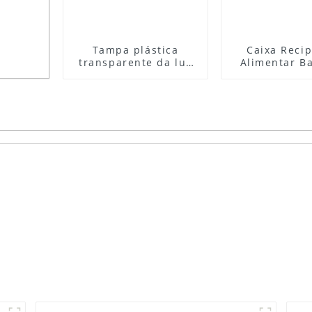
Tampa plástica
Caixa Recip
transparente da luz
Alimentar Ba
da salada da tampa
CT110
do supermercado da
fonte especial feita
gicos
sob encomenda
 de
850ml