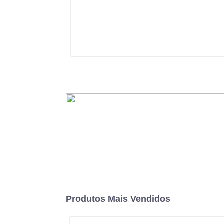
Recipientes biodegradáveis ​​ecoló
lancheira de papel descartável
cana-de-açúcar
consulte Mais informação
Produtos Mais Vendidos