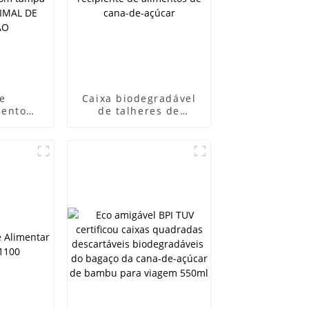
e
Caixa biodegradável
ento
de talheres de
vel do
operação direta da
o fast
fábrica Caixa de
xa da
papel para recipiente
ushi das
de alimentos de
tis com
cana-de-açúcar
lada do
DE
ÃO