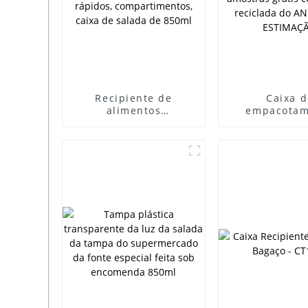
Recipiente de
Caixa d
alimentos
empacotam
descartável,
biodegradá
recipiente de
recipiente d
alimentos de bagaço,
food da cai
caixas de embalagem
bandeja do s
de alimentos rápidos,
amostras grá
compartimentos,
tampa recic
caixa de salada de
ANIMAL 
850ml
ESTIMAÇ