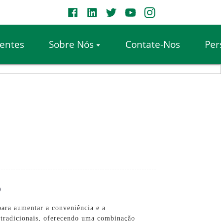
entes
Sobre Nós
Contate-Nos
Per
o
para aumentar a conveniência e a
s tradicionais, oferecendo uma combinação