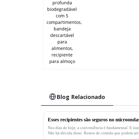
biodegradável com 5
compartimentos,
bandeja descartável
para alimentos,
recipiente para almoç
Blog Relacionado
Esses recipientes são seguros no microonda
Nos dias de hoje, a conveniência é fundamental. E isso se aplica ao serviço de alimentação.
Não há dúvida disso. Restos de comida que podem ser reaquecidos diretamente no
recipiente de sobras são simplesmente conv...