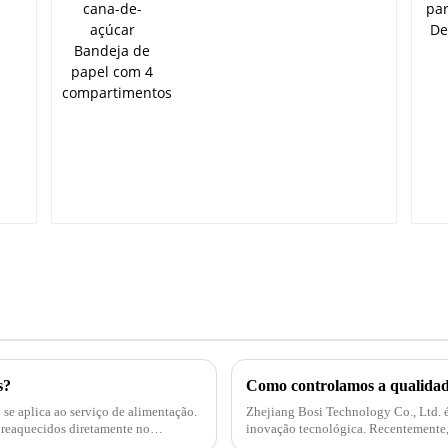
Bandeja de papel com
4 compartimentos
o
s?
Como controlamos a qualida
Zhejiang Bosi Technology Co., Ltd. 
inovação tecnológica. Recentemente, a empresa anunciou o lançamento de uma série de
produtos e soluções inovadoras voltad