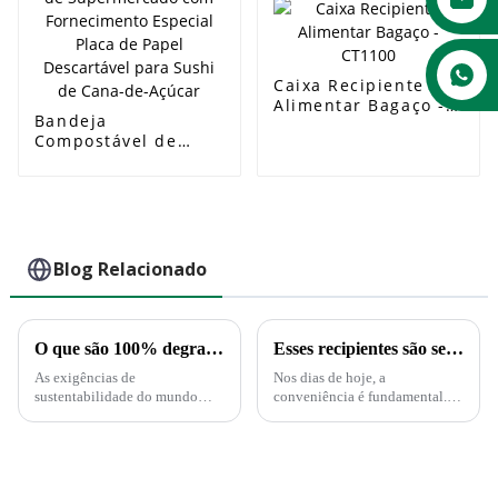
salada Recipiente
descartável para
servir alimentos de
bagaço de cana-de-
Caixa Recipiente
açúcar
Alimentar Bagaço -
Bandeja
CT1100
Compostável de
Supermercado com
Fornecimento
Especial Placa de
Papel Descartável
para Sushi de Cana-
de-Açúcar
Blog Relacionado
O que são 100% degradáveis ​​e compostáveis?
Esses recipientes são seguros no microondas?
As exigências de
Nos dias de hoje, a
sustentabilidade do mundo
conveniência é fundamental. E
moderno estão a impulsionar
isso se aplica ao serviço de
uma transformação em muitas
alimentação. Não há dúvida
indústrias, incluindo o sector
disso. Restos de comida que
das embalagens. Os
podem ser reaquecidos
consumidores esperam cada
diretamente no recipiente de