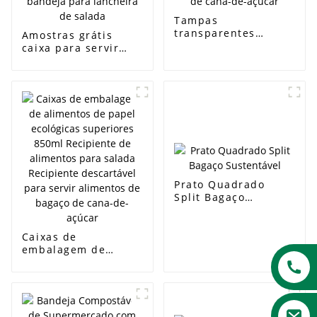
Tampas
transparentes
Amostras grátis
naturais
caixa para servir
descartáveis ​​de
alimentos,
fábrica Tampa de
biodegradável,
papel ambiental
ecológica,
compostável de
compostável, bagaço
cana-de-açúcar
descartável, 1000ml,
bandeja para
lancheira de salada
Prato Quadrado
Split Bagaço
Sustentável
Caixas de
embalagem de
alimentos de papel
ecológicas
superiores 850ml
Recipiente de
alimentos para