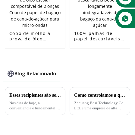
ondas
bandeja para
lancheira de salada
Copo de molho à
100% palhas de
prova de óleo
papel descartáveis ​​
escolar compostável
bebendo
de 2 onças Copo de
longamente
papel de bagaço de
biodegradáveis ​​do
cana-de-açúcar para
bagaço da cana-de-
micro-ondas
açúcar
Blog Relacionado
Esses recipientes são seguros no microondas?
Como controlamos a qualidade?
Nos dias de hoje, a
Zhejiang Bosi Technology Co.,
conveniência é fundamental. E
Ltd. é uma empresa de alta
isso se aplica ao serviço de
tecnologia impulsionada pela
alimentação. Não há dúvida
inovação tecnológica.
disso. Restos de comida que
Recentemente, a empresa
podem ser reaquecidos
anunciou o lançamento de uma
diretamente no recipiente de
série de produtos e soluções