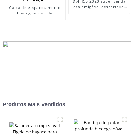
Dbh450 2023 super venda
eco amigável descartável
Caixa de empacotamento
cana-de-açúcar bagaço
biodegradável do
takeaway 450500550ml
recipiente do fast food da
salada caixa de alimentos
caixa da bandeja do sushi
com tampa
das amostras grátis com
tampa reciclada do ANIMAL
DE ESTIMAÇÃO
Produtos Mais Vendidos