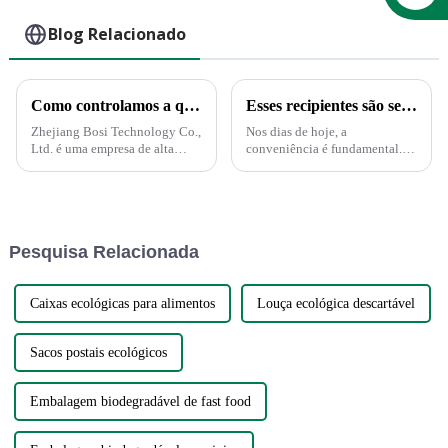
Caixas de sushi para
viagem com tampa
Blog Relacionado
Como controlamos a qualidade?
Esses recipientes são seguros no microondas?
Zhejiang Bosi Technology Co.,
Nos dias de hoje, a
Ltd. é uma empresa de alta
conveniência é fundamental. E
tecnologia impulsionada pela
isso se aplica ao serviço de
inovação tecnológica.
alimentação. Não há dúvida
Recentemente, a empresa
disso. Restos de comida que
anunciou o lançamento de uma
podem ser reaquecidos
série de produtos e soluções
diretamente no recipiente de
Pesquisa Relacionada
inovadoras voltadas...
sobras são simplesmente conv...
Caixas ecológicas para alimentos
Louça ecológica descartável
Sacos postais ecológicos
Embalagem biodegradável de fast food