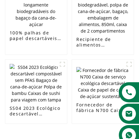
concha de 6
polegadas
100% palhas de
papel descartáveis ​​
Recipiente de
bebendo
alimentos
longamente
compostável
biodegradáveis ​​do
descartável
bagaço da cana-de-
biodegradável,
açúcar
polpa de cana-de-
açúcar, bagaço,
embalagem de
alimentos, 850ml,
caixa de 2
compartimentos
Fornecedor de
SS04 2023 Ecológico
fábrica N700 Caixa
descartável
de serviço ecológica
compostável sem
descartável Caixa de
PFAS Bagaço de
papel de cana-de-
cana-de-açúcar
açúcar sustentável
Polpa de bambu