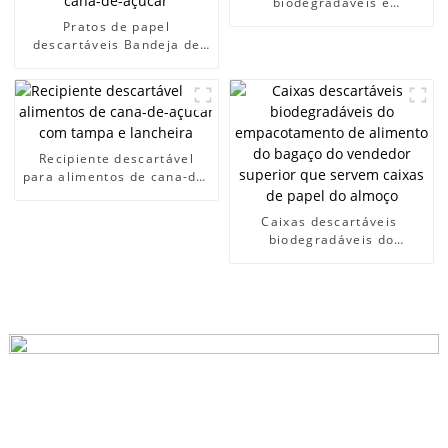
biodegradáveis ​​e
ecológicos 2023 Faca de
Pratos de papel
bagaço descartável
descartáveis ​​Bandeja de
compostável para polpa de
almoço de papel de bagaço
cana-de-açúcar
de alimentos
biodegradáveis ​​com 5
compartimentos Bandeja
de cantina escolar de cana-
de-açúcar
Recipiente descartável
para alimentos de cana-de-
açúcar com tampa e
lancheira
Caixas descartáveis ​​
biodegradáveis ​​do
empacotamento de
alimento do bagaço do
vendedor superior que
servem caixas de papel do
almoço