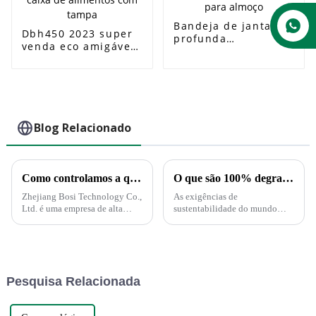
Bandeja de jantar
Dbh450 2023 super
profunda
venda eco amigável
biodegradável com 5
descartável cana-de-
compartimentos,
açúcar bagaço
bandeja descartável
takeaway
para alimentos,
450500550ml salada
recipiente para
caixa de alimentos
almoço
com tampa
Blog Relacionado
Como controlamos a qualidade?
O que são 100% degradáveis ​​e compostáveis?
Zhejiang Bosi Technology Co.,
As exigências de
Ltd. é uma empresa de alta
sustentabilidade do mundo
tecnologia impulsionada pela
moderno estão a impulsionar
inovação tecnológica.
uma transformação em muitas
Recentemente, a empresa
indústrias, incluindo o sector
anunciou o lançamento de uma
das embalagens. Os
série de produtos e soluções
consumidores esperam cada
Pesquisa Relacionada
inovadoras voltadas...
vez mais ver...