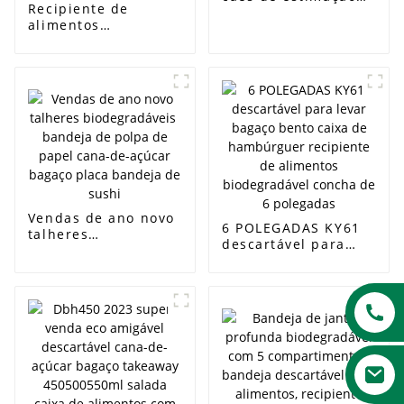
Recipiente de
biodegradáveis ​​por
alimentos
atacado impressos
compostável
personalizados PLA
descartável
biodegradável,
polpa de cana-de-
açúcar, bagaço,
embalagem de
alimentos, 850ml,
caixa de 2
compartimentos
Vendas de ano novo
6 POLEGADAS KY61
talheres
descartável para
biodegradáveis ​​
levar bagaço bento
bandeja de polpa de
caixa de
papel cana-de-
hambúrguer
açúcar bagaço placa
recipiente de
bandeja de sushi
alimentos
biodegradável
concha de 6
polegadas