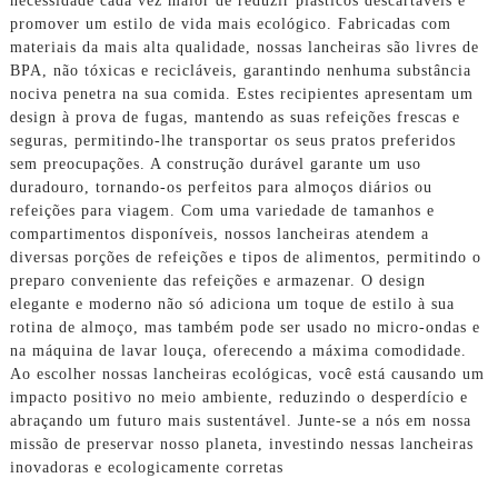
necessidade cada vez maior de reduzir plásticos descartáveis ​​e
promover um estilo de vida mais ecológico. Fabricadas com
materiais da mais alta qualidade, nossas lancheiras são livres de
BPA, não tóxicas e recicláveis, garantindo nenhuma substância
nociva penetra na sua comida. Estes recipientes apresentam um
design à prova de fugas, mantendo as suas refeições frescas e
seguras, permitindo-lhe transportar os seus pratos preferidos
sem preocupações. A construção durável garante um uso
duradouro, tornando-os perfeitos para almoços diários ou
refeições para viagem. Com uma variedade de tamanhos e
compartimentos disponíveis, nossos lancheiras atendem a
diversas porções de refeições e tipos de alimentos, permitindo o
preparo conveniente das refeições e armazenar. O design
elegante e moderno não só adiciona um toque de estilo à sua
rotina de almoço, mas também pode ser usado no micro-ondas e
na máquina de lavar louça, oferecendo a máxima comodidade.
Ao escolher nossas lancheiras ecológicas, você está causando um
impacto positivo no meio ambiente, reduzindo o desperdício e
abraçando um futuro mais sustentável. Junte-se a nós em nossa
missão de preservar nosso planeta, investindo nessas lancheiras
inovadoras e ecologicamente corretas