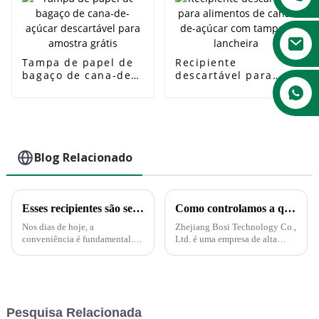
Tampa de papel de
Recipiente
bagaço de cana-de-
descartável para
açúcar descartável
alimentos de cana-
para amostra grátis
de-açúcar com
tampa e lancheira
Blog Relacionado
Esses recipientes são seguros no microondas?
Como controlamos a qualidade?
Nos dias de hoje, a
Zhejiang Bosi Technology Co.,
conveniência é fundamental. E
Ltd. é uma empresa de alta
isso se aplica ao serviço de
tecnologia impulsionada pela
alimentação. Não há dúvida
inovação tecnológica.
disso. Restos de comida que
Recentemente, a empresa
podem ser reaquecidos
anunciou o lançamento de uma
diretamente no recipiente de
série de produtos e soluções
Pesquisa Relacionada
sobras são simplesmente conv...
inovadoras voltadas...