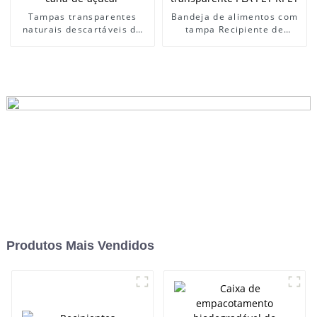
Tampas transparentes
Bandeja de alimentos com
naturais descartáveis ​​de
tampa Recipiente de
fábrica Tampa de papel
alimentos de papel de
ambiental compostável de
bagaço B com tampa de
cana-de-açúcar
plástico transparente PLA
PET RPET
Produtos Mais Vendidos