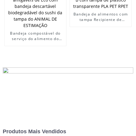
Bandeja de alimentos com
tampa Recipiente de
alimentos de papel de
bagaço B com tampa de
Bandeja compostável do
plástico transparente PLA
serviço do alimento do
PET RPET
bagaço dos produtos 2023
amigáveis ​​de Eco com
bandeja descartável
biodegradável do sushi da
tampa do ANIMAL DE
ESTIMAÇÃO
Produtos Mais Vendidos