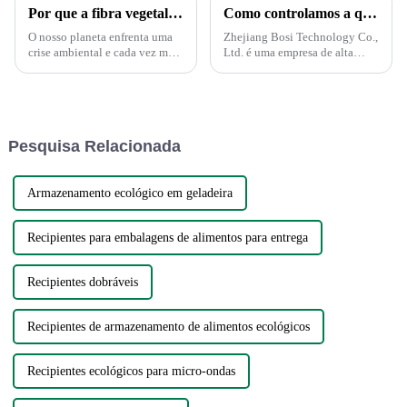
Por que a fibra vegetal está substituindo o plástico?
Como controlamos a qualidade?
O nosso planeta enfrenta uma
Zhejiang Bosi Technology Co.,
crise ambiental e cada vez mais
Ltd. é uma empresa de alta
empresas investem em
tecnologia impulsionada pela
alternativas sustentáveis ​​para
inovação tecnológica.
reduzir o seu impacto no
Recentemente, a empresa
ambiente. Com a proibição do
anunciou o lançamento de uma
plástico sendo uma tendência
série de produtos e soluções
Pesquisa Relacionada
popular em...
inovadoras voltadas...
Armazenamento ecológico em geladeira
Recipientes para embalagens de alimentos para entrega
Recipientes dobráveis
Recipientes de armazenamento de alimentos ecológicos
Recipientes ecológicos para micro-ondas