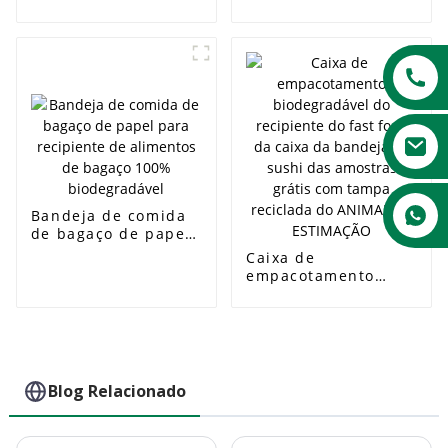
ecologicamente
Bandeja de papel
correto para
com 4
churrascos e
compartimentos
piqueniques
Bandeja de comida
de bagaço de papel
para recipiente de
Caixa de
alimentos de bagaço
empacotamento
100% biodegradável
biodegradável do
recipiente do fast
food da caixa da
bandeja do sushi
das amostras grátis
com tampa reciclada
Blog Relacionado
do ANIMAL DE
ESTIMAÇÃO