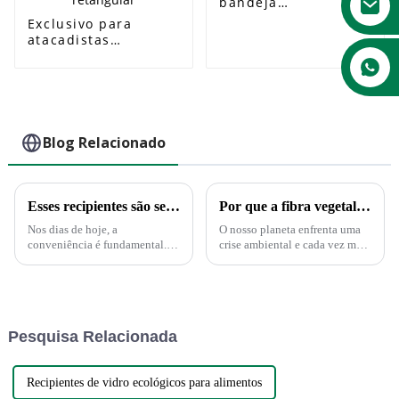
bandeja
biodegradável de
Exclusivo para
bagaço de cana-de-
atacadistas
açúcar com 4
restaurante caixa de
compartimentos
embalagem de
para ferramentas
alimentos
médicas
biodegradáveis ​​
caixa de bagaço
descartável micro-
Blog Relacionado
ondas 1000ml caixa
de alimentos
retangular
Esses recipientes são seguros no microondas?
Por que a fibra vegetal está substituindo o plástico?
Nos dias de hoje, a
O nosso planeta enfrenta uma
conveniência é fundamental. E
crise ambiental e cada vez mais
isso se aplica ao serviço de
empresas investem em
alimentação. Não há dúvida
alternativas sustentáveis ​​para
disso. Restos de comida que
reduzir o seu impacto no
podem ser reaquecidos
ambiente. Com a proibição do
diretamente no recipiente de
plástico sendo uma tendência
Pesquisa Relacionada
sobras são simplesmente conv...
popular em...
Recipientes de vidro ecológicos para alimentos