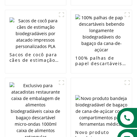
levar bagaço bento
papel de cana-de-
caixa de
açúcar descartável
hambúrguer
ecologicamente
recipiente de
correta de louça de
alimentos
amostra grátis
biodegradável
concha de 6
polegadas
Sacos de cocô para
100% palhas de
cães de estimação
papel descartáveis ​​
biodegradáveis ​​por
bebendo
atacado impressos
longamente
personalizados PLA
biodegradáveis ​​do
bagaço da cana-de-
açúcar
Novo produto