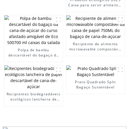
Caixa para servir alimentos
biodegradáveis ​​Caixa
descartável para
embalagem de alimentos
Caixa retangular para
alimentos 650ml por
atacado
Recipiente de alimento
microwavable compostável
Polpa de bambu
da caixa de papel 750ML
descartável do bagaço da
do bagaço de cana-de-
cana-de-açúcar do curso
açúcar
afastado amigável de Eco
500700 ml caixas da salada
Prato Quadrado Split
Bagaço Sustentável
Recipientes biodegradáveis
​​ecológicos lancheira de
papel descartável de cana-
de-açúcar