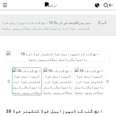
گھر
سبزیوں/گوشت کی ٹرے
10 انچ گنے کے ڈسپوزایبل فوڈ
کنٹینر فوڈ ٹرے بائیوڈیگریڈیبل بیگاس پیپر پلیٹ
10 انچ گنے کے ڈسپوزایبل فوڈ کنٹینر فوڈ