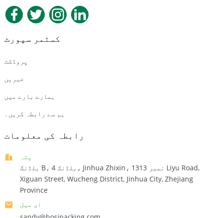
کسٹمر سپورٹ
پروڈکٹ
خبریں
ہمارے بارے میں
ہم سے رابطہ کریں۔
رابطہ کی معلومات
پتہ
بلڈنگ B، بلڈنگ 4، Jinhua Zhixin، نمبر 1313 Liyu Road,
Xiguan Street, Wucheng District, Jinhua City, Zhejiang
Province
ای میل
sandy@bosipacking.com