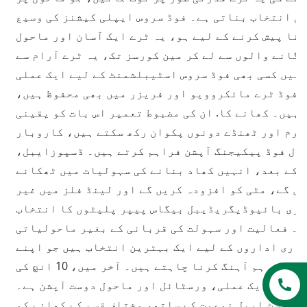
لی انتخاب بناتی ہے۔ فوڈ سروس ایپلی کیشنز کی وسیع
نا پیش کرنے کے لیے ہو، یہ ٹرے ایک آسان اور ماحول
گانے والوں سے لے کر مین کورسز تک، یہ ٹرے آرام سے
نہیں کسی بھی فوڈ سروس اسٹیبلشمنٹ کے لیے ایک عملی
 فوڈ ٹرے مائکروویو اور فریزر میں بھی محفوظ ہیں،
 ہیں۔ کھانے کا. ان کی مضبوط تعمیر اس بات کو یقینی
گرم اور ٹھنڈے دونوں پکوان رکھ سکتے ہیں، کاروبار
عال فوڈ پیکیجنگ آپشن فراہم کرتے ہیں۔ ڈسپوزایبل،
ے کے بعد، انہیں کھاد بنانے کی سہولیات میں ٹھکانے
a
یں گے، مٹی کو افزودہ کریں گے اور لینڈ فلز میں غیر
اری بائیوڈیگریڈیبل بیگاس پیپر پلیٹوں کا انتخاب
ں۔ فعالیت اور سہولت کی قربانی کے بغیر ماحولیاتی
باری اداروں کے لیے ایک بہترین انتخاب ہیں جو اپنے
کھانے کی خدمات کے طریقوں کو اپنی ماحولیاتی اقدار کے ساتھ ہم آہنگ کرنا چاہتے ہیں۔ آخر میں، 10 انچ کی
کے لیے ایک عملی، ورسٹائل اور ماحول دوست آپشن ہے۔
مپوسٹ ایبل نوعیت کے ساتھ، مختلف قسم کے کھانے کو