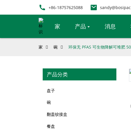
+86-18757625088
sandy@bosipac
家
产品
消息
家
碗
环保无 PFAS 可生物降解可堆肥 
产品分类
Loading...
Loading...
盘子
碗
翻盖铰接盒
餐盘