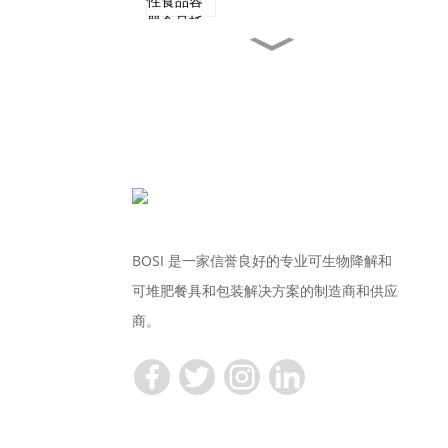
TR10S 可堆肥一次性甘
蔗...
170MM新年促销微波炉专
用...
17厘米免费样品一次性堆
肥...
BOSI 是一家信誉良好的专业可生物降解和
可堆肥餐具和包装解决方案的制造商和供应
9英寸免费样品一次性组
商。
合...