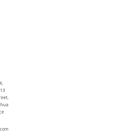
4,
313
reet,
nhua
ce
.com