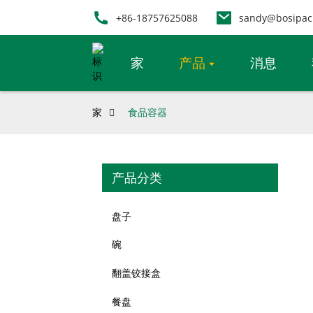
+86-18757625088
sandy@bosipac
家
产品
消息
家
食品容器
产品分类
盘子
碗
翻盖铰接盒
餐盘