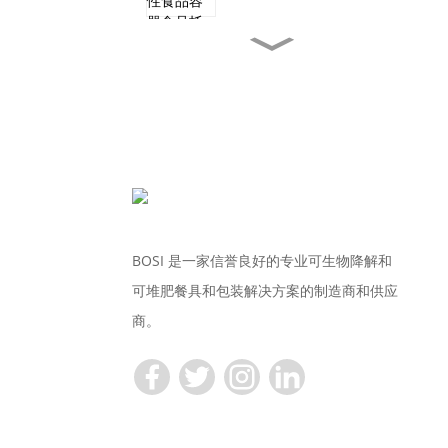
TR10S 可堆肥一次性甘
蔗...
170MM新年促销微波炉专
用...
17厘米免费样品一次性堆
肥...
BOSI 是一家信誉良好的专业可生物降解和
可堆肥餐具和包装解决方案的制造商和供应
9英寸免费样品一次性组
商。
合...