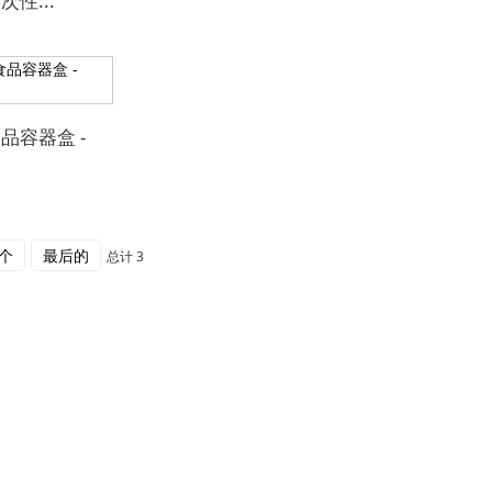
性...
品容器盒 -
个
最后的
总计 3