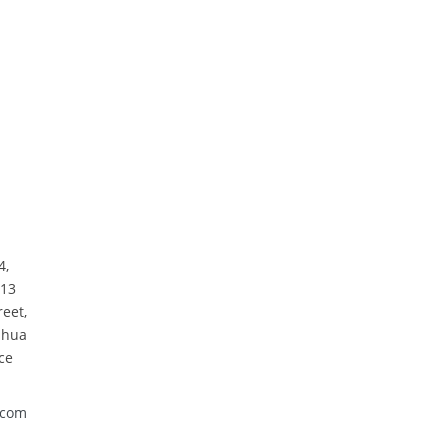
4,
313
reet,
nhua
ce
.com