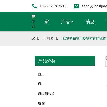
+86-18757625088
sandy@bosipac
家
产品
消息
家
寿司盒
批发畅销餐厅晚餐防青蛙宠物
产品分类
Loading...
Loading...
盘子
碗
翻盖铰接盒
餐盘