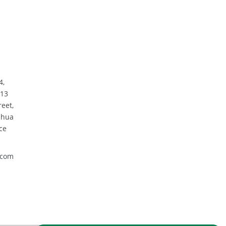
4,
313
reet,
nhua
ce
.com