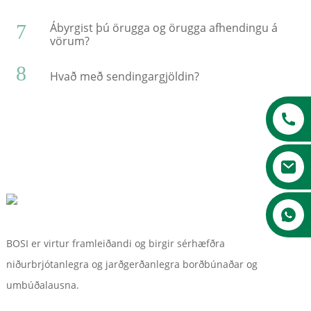
7
Ábyrgist þú örugga og örugga afhendingu á
vörum?
8
Hvað með sendingargjöldin?
a
BOSI er virtur framleiðandi og birgir sérhæfðra
niðurbrjótanlegra og jarðgerðanlegra borðbúnaðar og
umbúðalausna.