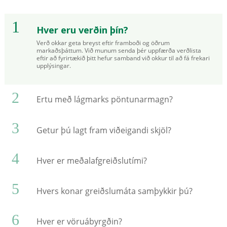
1
Hver eru verðin þín?
Verð okkar geta breyst eftir framboði og öðrum
markaðsþáttum. Við munum senda þér uppfærða verðlista
eftir að fyrirtækið þitt hefur samband við okkur til að fá frekari
upplýsingar.
2
Ertu með lágmarks pöntunarmagn?
3
Getur þú lagt fram viðeigandi skjöl?
4
Hver er meðalafgreiðslutími?
5
Hvers konar greiðslumáta samþykkir þú?
6
Hver er vöruábyrgðin?