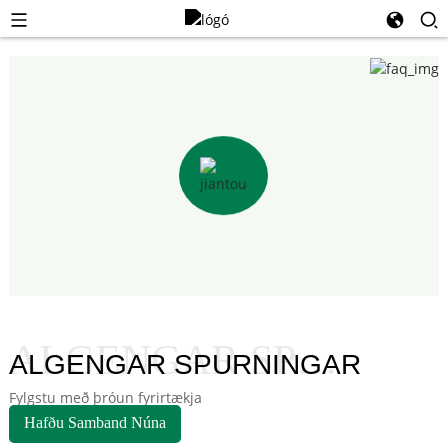
ALGENGAR SPURNINGAR
ALGENGAR SPURNINGAR
Fylgstu með þróun fyrirtækja
Hafðu Samband Núna