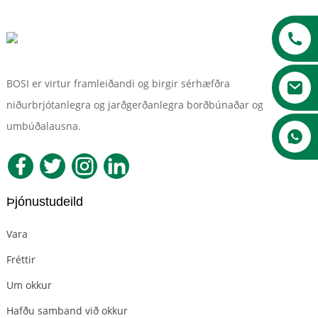
BOSI er virtur framleiðandi og birgir sérhæfðra
niðurbrjótanlegra og jarðgerðanlegra borðbúnaðar og
umbúðalausna.
a
Þjónustudeild
Vara
Fréttir
Um okkur
Hafðu samband við okkur