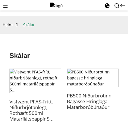
Heim
Skálar
Skálar
PB500 Niðurbrotinn
Bagasse Hringlaga
Vistvænt PFAS-Frítt,
Matarborðbúnaður
Niðurbrjótanlegt,
Rothæft 500ml
Matarílátspappír S...