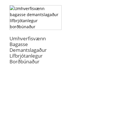
Umhverfisvænn
Bagasse
Demantslagaður
Lífbrjótanlegur
Borðbúnaður