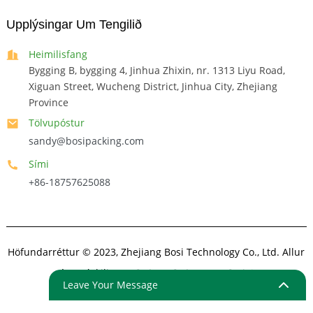
Upplýsingar Um Tengilið
Heimilisfang
Bygging B, bygging 4, Jinhua Zhixin, nr. 1313 Liyu Road,
Xiguan Street, Wucheng District, Jinhua City, Zhejiang
Province
Tölvupóstur
sandy@bosipacking.com
Sími
+86-18757625088
Höfundarréttur © 2023, Zhejiang Bosi Technology Co., Ltd. Allur
réttur áskilinn.
Veftré
- VeftréTrans
-Efst leit
Leave Your Message