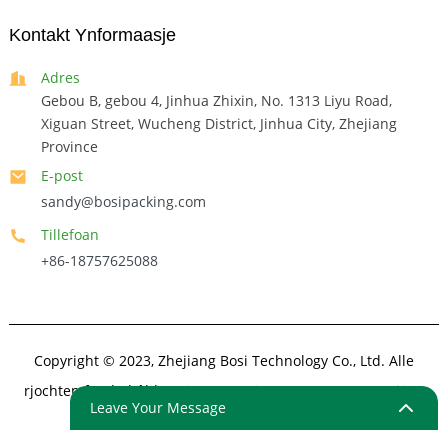
Kontakt Ynformaasje
Adres
Gebou B, gebou 4, Jinhua Zhixin, No. 1313 Liyu Road,
Xiguan Street, Wucheng District, Jinhua City, Zhejiang
Province
E-post
sandy@bosipacking.com
Tillefoan
+86-18757625088
Copyright © 2023, Zhejiang Bosi Technology Co., Ltd. Alle
rjochten foarbehâlden.
Sitemap
- SitemapTrans
- Top sykjen
Leave Your Message