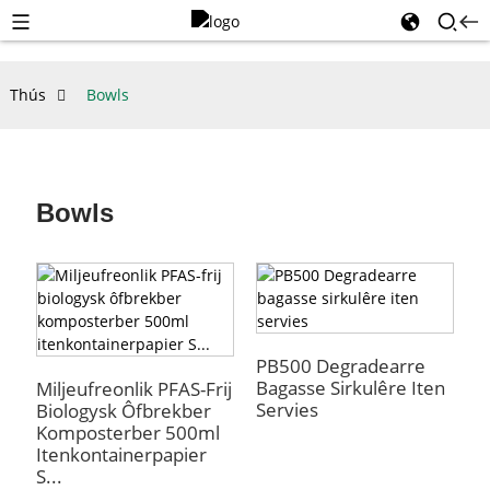
Thús
Bowls
Bowls
PB500 Degradearre
Bagasse Sirkulêre Iten
Miljeufreonlik PFAS-Frij
Servies
Biologysk Ôfbrekber
Komposterber 500ml
Itenkontainerpapier
S...