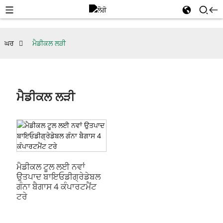
ਘਰ
ਮੈਡੀਕਲ ਲੜੀ
ਮੈਡੀਕਲ ਲੜੀ
ਮੈਡੀਕਲ ਟੂਲ ਲਈ ਨਵਾਂ
ਉਤਪਾਦ ਬਾਇਓਡੀਗ੍ਰੇਡੇਬਲ
ਗੰਨਾ ਬੈਗਾਸ 4 ਕੰਪਾਰਟਮੈਂਟ
ਟਰੇ