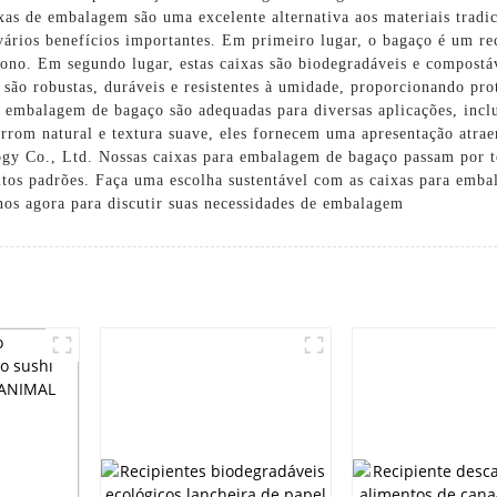
xas de embalagem são uma excelente alternativa aos materiais tradi
rios benefícios importantes. Em primeiro lugar, o bagaço é um rec
ono. Em segundo lugar, estas caixas são biodegradáveis ​​e compos
são robustas, duráveis ​​e resistentes à umidade, proporcionando pro
 embalagem de bagaço são adequadas para diversas aplicações, inclu
rom natural e textura suave, eles fornecem uma apresentação atrae
ogy Co., Ltd. Nossas caixas para embalagem de bagaço passam por te
ltos padrões. Faça uma escolha sustentável com as caixas para emb
nos agora para discutir suas necessidades de embalagem