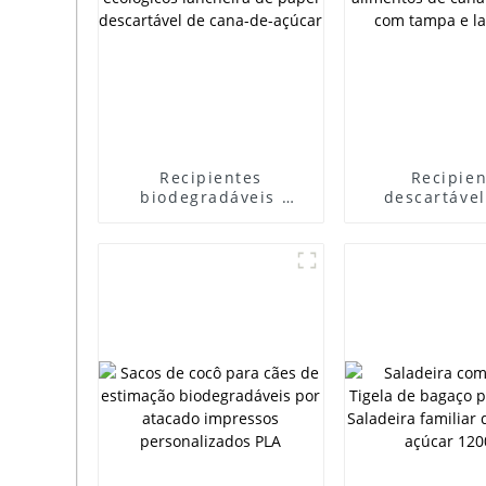
Recipientes
Recipien
biodegradáveis ​​
descartável
ecológicos lancheira
alimentos de
de papel descartável
de-açúcar co
de cana-de-açúcar
e lanche