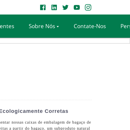
entes
Sobre Nós
Contate-Nos
Per
 Ecologicamente Corretas
sentar nossas caixas de embalagem de bagaço de
itas a partir do bagaço, um subproduto natural