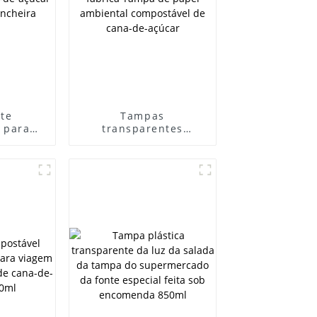
te
Tampas
 para
transparentes
 cana-
naturais descartáveis
m tampa
​​de fábrica Tampa de
ira
papel ambiental
compostável de cana-
de-açúcar