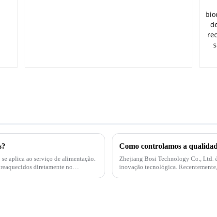
s?
Como controlamos a qualida
Zhejiang Bosi Technology Co., Ltd. 
inovação tecnológica. Recentemente, a empresa anunciou o lançamento de uma série de
produtos e soluções inovadoras voltad