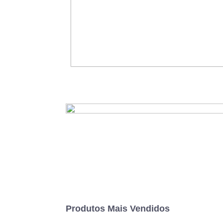
Caixa de empacotamento
biodegradável do recipiente do 
food da caixa da bandeja do sush
amostras grátis com tampa recic
do ANIMAL DE ESTIMAÇÃO
consulte Mais informação
Produtos Mais Vendidos