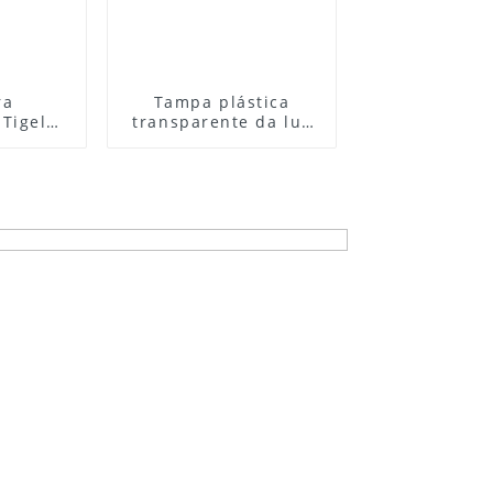
ra
Tampa plástica
Tigela
transparente da luz
 para
da salada da tampa
adeira
do supermercado da
ana-de-
fonte especial feita
00ml
sob encomenda
850ml