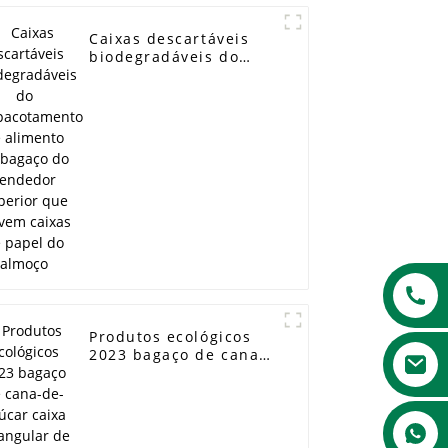
Caixas descartáveis ​​
biodegradáveis ​​do
empacotamento de
alimento do bagaço do
vendedor superior que
servem caixas de
papel do almoço
Produtos ecológicos
2023 bagaço de cana-
de-açúcar caixa
retangular de papel
biodegradável
descartável recipiente
de salada de 750ml