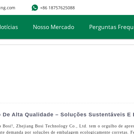
ing.com
+86 18757625088
otícias
Nosso Mercado
Perguntas Frequ
e Alta Qualidade – Soluções Sustentáveis ​​e
 Bosi!, Zhejiang Bosi Technology Co., Ltd. tem o orgulho de apre
cente demanda por soluções de embalagem ecologicamente corretas. Fe