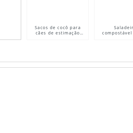
Sacos de cocô para
Saladei
cães de estimação
compostável 
biodegradáveis ​​por
de bagaço
atacado impressos
viagem Sal
personalizados PLA
familiar de c
açúcar 12
fast
i das
lada