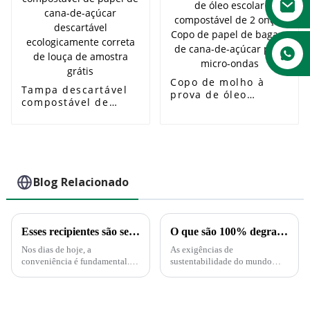
Copo de molho à
Tampa descartável
prova de óleo
compostável de
escolar compostável
papel de cana-de-
de 2 onças Copo de
açúcar descartável
papel de bagaço de
ecologicamente
cana-de-açúcar para
correta de louça de
micro-ondas
amostra grátis
Blog Relacionado
Esses recipientes são seguros no microondas?
O que são 100% degradáveis ​​e compostáveis?
Nos dias de hoje, a
As exigências de
conveniência é fundamental. E
sustentabilidade do mundo
isso se aplica ao serviço de
moderno estão a impulsionar
alimentação. Não há dúvida
uma transformação em muitas
disso. Restos de comida que
indústrias, incluindo o sector
podem ser reaquecidos
das embalagens. Os