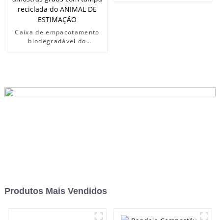
Caixa de empacotamento
biodegradável do
recipiente do fast food da
caixa da bandeja do sushi
das amostras grátis com
tampa reciclada do ANIMAL
DE ESTIMAÇÃO
Produtos Mais Vendidos