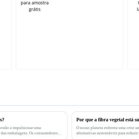
s?
Por que a fibra vegetal está s
estão a impulsionar uma
O nosso planeta enfrenta uma crise a
gens. Os consumidores
alternativas sustentáveis ​​para reduzir o seu im
plástico sendo uma tendência popular