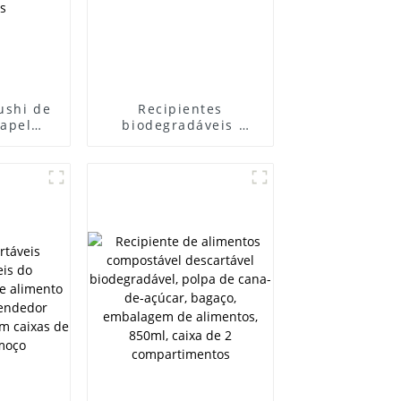
ushi de
Recipientes
papel
biodegradáveis ​​
el,
ecológicos lancheira
m de
de papel descartável
deja de
de cana-de-açúcar
ndeja
 para
entos