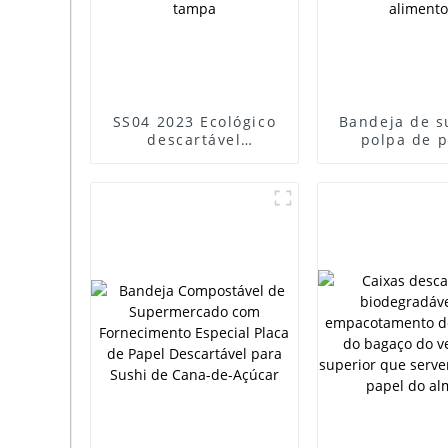
SS04 2023 Ecológico
Bandeja de s
descartável
polpa de 
compostável sem
descartáv
PFAS Bagaço de cana-
embalage
de-açúcar Polpa de
talheres, ban
bambu Caixas de
jantar, ba
sushi para viagem
descartável
com tampa
assar alim