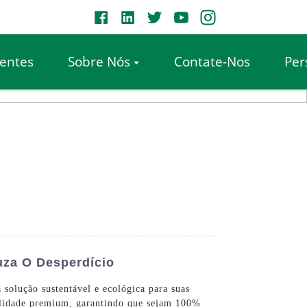
entes
Sobre Nós
Contate-Nos
Per
uza O Desperdício
 solução sustentável e ecológica para suas
qualidade premium, garantindo que sejam 100%