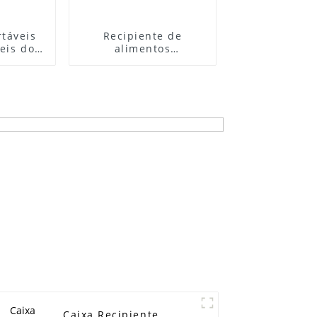
áveis ​​
Recipiente de
is ​​do
alimentos
nto de
compostável
 bagaço
descartável
superior
biodegradável, polpa
aixas de
de cana-de-açúcar,
lmoço
bagaço, embalagem
de alimentos, 850ml,
caixa de 2
compartimentos
Caixa Recipiente