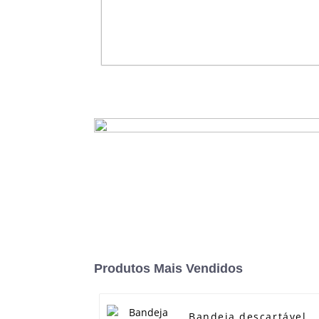
Prato Quadrado Split Bagaço
Sustentável
consulte Mais informação
Produtos Mais Vendidos
Bandeja descartável