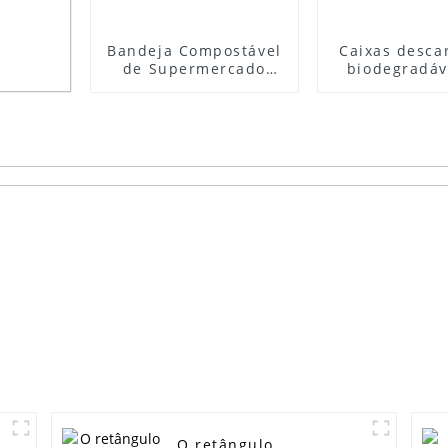
Bandeja Compostável
Caixas descart
de Supermercado
biodegradáve
com Fornecimento
empacotame
Especial Placa de
alimento do
Papel Descartável
do vendedor 
para Sushi de Cana-
que servem c
de-Açúcar
papel do a
O retângulo