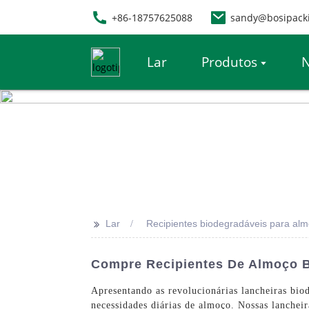
+86-18757625088
sandy@bosipack
Lar
Produtos
N
>>
Lar
Recipientes biodegradáveis ​​para al
Compre Recipientes De Almoço Bi
Apresentando as revolucionárias lancheiras biod
necessidades diárias de almoço. Nossas lancheir