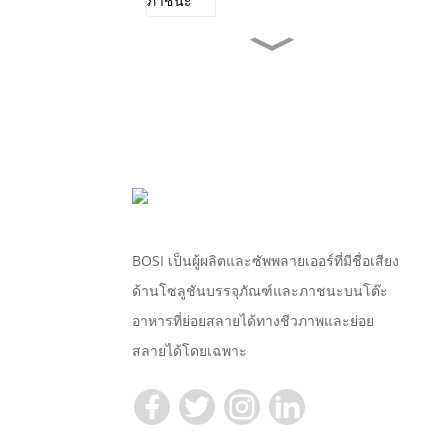
TR10S ปุ๋ยหมักแบบใช้แล้ว
ทิ้งที่ย่อยสลายได้...
ยอดขายปีใหม่ 170 มม.
ไมโครเวฟได...
ตัวอย่างฟรี 17 ซม. ปุ๋ยหมัก
แบบใช้แล้วทิ้ง...
BOSI เป็นผู้ผลิตและซัพพลายเออร์ที่มีชื่อเสียง
ด้านโซลูชันบรรจุภัณฑ์และภาชนะบนโต๊ะ
ตัวอย่างฟรีขนาด 9 นิ้วส่วน
อาหารที่ย่อยสลายได้ทางชีวภาพและย่อย
ประกอบที่ใช้แล้วทิ้ง...
สลายได้โดยเฉพาะ