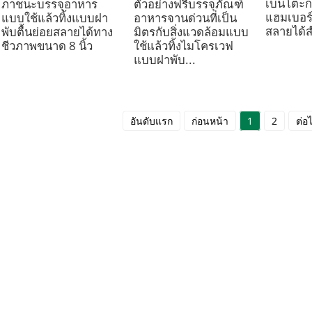
เบนโตะก
ภาชนะบรรจุอาหาร
ตัวอย่างฟรีบรรจุภัณฑ์
แฮมเบอร์
แบบใช้แล้วทิ้งแบบฝา
อาหารจานด่วนที่เป็น
สลายได้ส
พับตื้นย่อยสลายได้ทาง
มิตรกับสิ่งแวดล้อมแบบ
ชีวภาพขนาด 8 นิ้ว
ใช้แล้วทิ้งไมโครเวฟ
แบบฝาพับ...
อันดับแรก
ก่อนหน้า
1
2
ต่อ