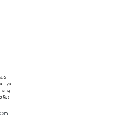
hua
น Liyu
cheng
อเจียง
.com