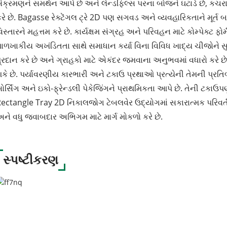
ંક્રમણને સમર્થન આપે છે અને લેન્ડફિલ્સ પરના બોજને ઘટાડે છે, કચર
રે છે. Bagasse રેક્ટેંગલ ટ્રે 2D પણ સગવડ અને વ્યવહારિકતાને મૂર્ત
િસ્તારને મહત્તમ કરે છે. કાર્યક્ષમ સંગ્રહ અને પરિવહન માટે કોમ્પેક્ટ ફોર
ાળખાકીય અખંડિતતા સાથે સમાધાન કર્યા વિના વિવિધ ખાદ્ય ચીજોને સુરક્
્રદાન કરે છે અને ગ્રાહકો માટે એકંદર જમવાના અનુભવમાં વધારો કરે છ
કે છે. પર્યાવરણીય કારભારી અને ટકાઉ પ્રથાઓ પ્રત્યેની તેમની પ્રતિ
ોર્સિંગ અને ઇકો-ફ્રેન્ડલી પેકેજિંગને પ્રાથમિકતા આપે છે. તેની ટકાઉપ
ectangle Tray 2D નિકાલજોગ ટેબલવેર ઉદ્યોગમાં સકારાત્મક પરિવર્તન
ને વધુ જવાબદાર અભિગમ માટે માર્ગ મોકળો કરે છે.
સ્પષ્ટીકરણ