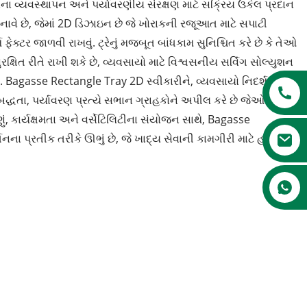
ાના વ્યવસ્થાપન અને પર્યાવરણીય સંરક્ષણ માટે સક્રિય ઉકેલ પ્રદાન
 બનાવે છે, જેમાં 2D ડિઝાઇન છે જે ખોરાકની રજૂઆત માટે સપાટી
્મ ફેક્ટર જાળવી રાખવું. ટ્રેનું મજબૂત બાંધકામ સુનિશ્ચિત કરે છે કે તેઓ
ષિત રીતે રાખી શકે છે, વ્યવસાયો માટે વિશ્વસનીય સર્વિંગ સોલ્યુશન
ે. Bagasse Rectangle Tray 2D સ્વીકારીને, વ્યવસાયો નિદર્શન કરી
બદ્ધતા, પર્યાવરણ પ્રત્યે સભાન ગ્રાહકોને અપીલ કરે છે જેઓ નૈતિક
ણું, કાર્યક્ષમતા અને વર્સેટિલિટીના સંયોજન સાથે, Bagasse
ના પ્રતીક તરીકે ઊભું છે, જે ખાદ્ય સેવાની કામગીરી માટે હરિયાળા