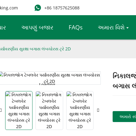
king.com
+86 18757625088
ાર
આપણું બજાર
FAQs
અમારા વિશે
્યાવરણીય સુરક્ષા બગાસ લંબચોરસ ટ્રે 2D
નિકાલજો
Loading...
Loading...
બગાસ લં
અમારો સં