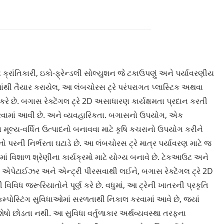
 ક્રાંતિકારી, ઇકો-ફ્રેન્ડલી સોલ્યુશન જે ટકાઉપણું અને પર્યાવરણીય
ેમાંથી તૈયાર કરાયેલ, આ લંબચોરસ ટ્રે પરંપરાગત પ્લાસ્ટિક અથવા
કરે છે. બગાસ રેક્ટેંગલ ટ્રે 2D અસાધારણ કાર્યક્ષમતા પ્રદાન કરતી
કરવામાં આવી છે. અને વ્યવહારિકતા. બગાસનો ઉપયોગ, એક
ન મૂલ્ય-વર્ધિત ઉત્પાદનો બનાવવા માટે કૃષિ કચરાનો ઉપયોગ કરીને
રની નિર્ભરતા ઘટાડે છે. આ લંબચોરસ ટ્રે માત્ર પર્યાવરણ માટે જ
ગમાં વિશાળ શ્રેણીના કાર્યક્રમો માટે યોગ્ય બનાવે છે. ટેકઆઉટ અને
માં એપેટાઈઝર અને એન્ટ્રી પીરસવાથી લઈને, બગાસ રેક્ટેંગલ ટ્રે 2D
 વિવિધ જરૂરિયાતોને પૂર્ણ કરે છે. વધુમાં, આ ટ્રેની ખાતરની પ્રકૃતિ
કમ્પોસ્ટિંગ સુવિધાઓમાં સરળતાથી નિકાલ કરવામાં આવે છે, જ્યાં
ેષો છોડતા નથી. આ સુવિધા વર્તુળાકાર અર્થવ્યવસ્થા તરફના