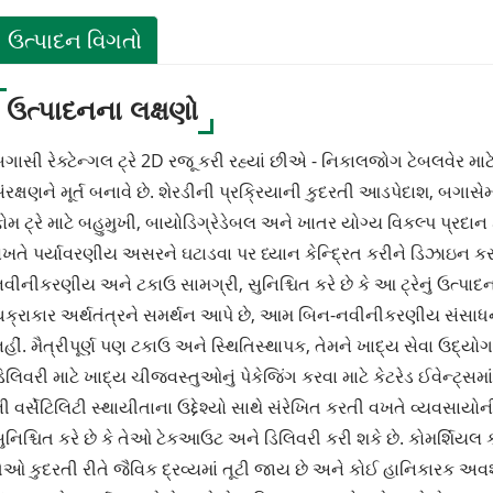
ઉત્પાદન વિગતો
ઉત્પાદનના લક્ષણો
ગાસી રેક્ટેન્ગલ ટ્રે 2D રજૂ કરી રહ્યાં છીએ - નિકાલજોગ ટેબલવેર માટે
ંરક્ષણને મૂર્ત બનાવે છે. શેરડીની પ્રક્રિયાની કુદરતી આડપેદાશ, બગાસ
ોમ ટ્રે માટે બહુમુખી, બાયોડિગ્રેડેબલ અને ખાતર યોગ્ય વિકલ્પ પ્રદાન 
ખતે પર્યાવરણીય અસરને ઘટાડવા પર ધ્યાન કેન્દ્રિત કરીને ડિઝાઇન 
વીનીકરણીય અને ટકાઉ સામગ્રી, સુનિશ્ચિત કરે છે કે આ ટ્રેનું ઉત્પાદ
ક્રાકાર અર્થતંત્રને સમર્થન આપે છે, આમ બિન-નવીનીકરણીય સંસાધનો પ
હીં. મૈત્રીપૂર્ણ પણ ટકાઉ અને સ્થિતિસ્થાપક, તેમને ખાદ્ય સેવા ઉદ્યો
િલિવરી માટે ખાદ્ય ચીજવસ્તુઓનું પેકેજિંગ કરવા માટે કેટરેડ ઈવેન્ટ્સ
ી વર્સેટિલિટી સ્થાયીતાના ઉદ્દેશ્યો સાથે સંરેખિત કરતી વખતે વ્યવસાયોની
ુનિશ્ચિત કરે છે કે તેઓ ટેકઆઉટ અને ડિલિવરી કરી શકે છે. કોમર્શિયલ 
ેઓ કુદરતી રીતે જૈવિક દ્રવ્યમાં તૂટી જાય છે અને કોઈ હાનિકારક અવશ