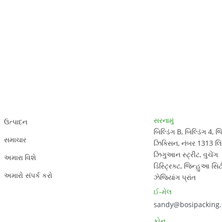
ગ્રાહક સેવા
સંપર્ક માહિતી
સરનામું
ઉત્પાદન
બિલ્ડિંગ B, બિલ્ડિંગ 4, 
સમાચાર
ઝિક્સિન, નંબર 1313 લિય
ઝિગુઆન સ્ટ્રીટ, વુચેંગ
અમારા વિશે
ડિસ્ટ્રિક્ટ, જિન્હુઆ સિટ
અમારો સંપર્ક કરો
ઝેજિયાંગ પ્રાંત
ઈ-મેલ
sandy@bosipacking
ફોન