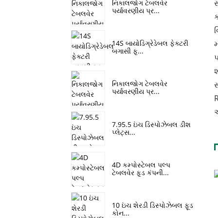
સ
નિકાલજોગ ટેબલવેર
પર્યાવરણીય પ્ર...
ક
વ
મ
14S બાયોડિગ્રેડેબલ ફેક્ટરી
બગાસી ફૂ...
પ
શ
નિકાલજોગ ટેબલવેર
સ
પર્યાવરણીય પ્ર...
R
અ
7.95.5 ઇંચ ડિસ્પોઝેબલ ડીશ
પ્લેટ્સ...
4D કમ્પોસ્ટેબલ પલ્પ
ટેબલવેર ફૂડ કંપની...
10 ઇંચ શેરડી ડિસ્પોઝેબલ ફૂડ
કોન...