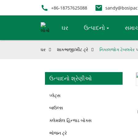
+86-18757625088
sandy@bosipac
ઘર
ઉત્પાદનો
સમાચ
ઘર
શાકભાજી/મીટ ટ્રે
નિકાલજોગ ટેબલવેર પર
ઉત્પાદનો શ્રેણીઓ
Loading...
Loading...
પ્લેટ્સ
બાઉલ્સ
ક્લેમશેલ હિન્જ્ડ બોક્સ
ભોજન ટ્રે