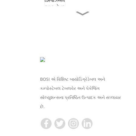
TR10S કમ્પોસ્ટેબલ
ડિસ્પોઝેબલ સુગરકેન...
170 MM ન્યૂ યર સેલ્સ
માઇક્રોવેવેબલ ડી...
17cm મફત નમૂનાઓ
નિકાલજોગ ખાતર...
BOSI એ વિશિષ્ટ બાયોડિગ્રેડેબલ અને
કમ્પોસ્ટેબલ ટેબલવેર અને પેકેજિંગ
9 ઇંચ ફ્રી સેમ્પલ
સોલ્યુશન્સના પ્રતિષ્ઠિત ઉત્પાદક અને સપ્લાયર
ડિસ્પોઝેબલ કંપોઝ...
છે.