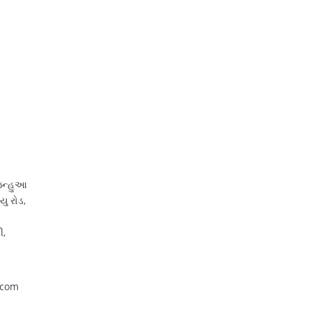
જિન્હુઆ
ુ રોડ,
ી,
.com