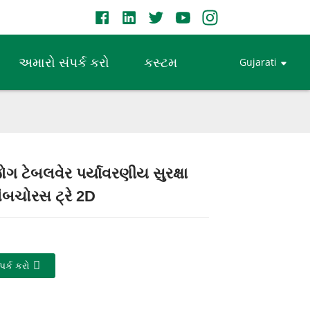
અમારો સંપર્ક કરો
કસ્ટમ
Gujarati
ગ ટેબલવેર પર્યાવરણીય સુરક્ષા
Loading...
Loading...
Loading...
Loading...
બચોરસ ટ્રે 2D
પર્ક કરો