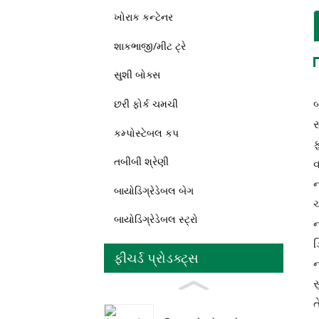
ખોરાક કન્ટેનર
શાકભાજી/મીટ ટ્રે
સુશી બોક્સ
બ
છરી ફોર્ક ચમચી
સ
કમ્પોસ્ટેબલ કપ
ફ
તબીબી શ્રેણી
વ
ન
બાયોડિગ્રેડેબલ બેગ
ચ
બાયોડિગ્રેડેબલ સ્ટ્રો
ન
ડ
ફીચર્ડ પ્રોડક્ટ્સ
ન
સ
ત