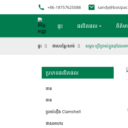
+86-18757625088
sandy@bosipac
ផ្ទះ
ផលិតផល
ព័ត៌ម
ផ្ទះ
ថាសបន្លែ/សាច់
សម្ភារៈប្រើប្រាស់ក្នុងតុ
ប្រភេទផលិតផល
Loading...
Loading...
ចាន
ចាន
ប្រអប់ហ៊ីង Clamshell
ថាសអាហារ