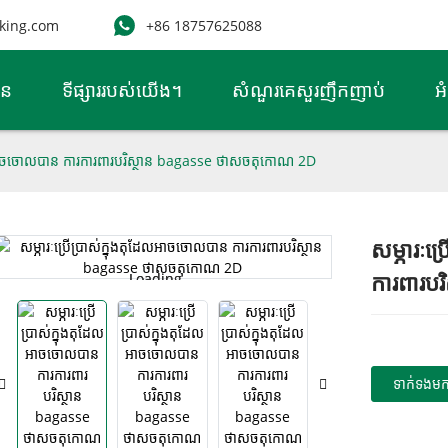
king.com
+86 18757625088
ាន
ទីផ្សាររបស់យើង។
សំណួរគេសួរញឹកញាប់
អ
ដែលអាចចោលបាន ការការពារបរិស្ថាន bagasse ថាសចតុកោណ 2D
សម្ភារៈប
Loading...
Loading...
ការពារប
ទាក់ទង​មក