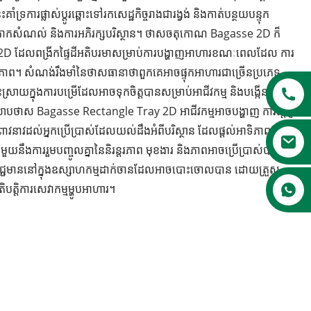
ការផ្លាស់ប្តូរឆ្ពោះទៅរកសេដ្ឋកិច្ចរាងជារង្វង់ និងកាត់បន្ថយបន្ទុក
រងកាកសំណល់ និងការអភិរក្សបរិស្ថាន។ ថាសចតុកោណ Bagasse 2D ក៏
នា 2D ដែលពង្រីកផ្ទៃដីអតិបរមាសម្រាប់ការបង្ហាញអាហារខណៈពេលដែល ការ
សិទ្ធភាព។ សំណង់រឹងមាំនៃថាសធានាថាពួកគេអាចផ្ទុកអាហារជាច្រើនប្រភេទ
ស្រាយក្នុងការបម្រើដែលអាចទុកចិត្តបានសម្រាប់អាជីវកម្ម និងបង្កើនបទ
ោបថាស Bagasse Rectangle Tray 2D អាជីវកម្មអាចបង្ហាញ ការប្តេជ្ញា
 អំពាវនាវដល់អ្នកប្រើប្រាស់ដែលយល់ដឹងអំពីបរិស្ថាន ដែលផ្តល់អាទិភាពដល់
យនឹងការរួមបញ្ចូលគ្នានៃនិរន្តរភាព មុខងារ និងភាពអាចប្រើប្រាស់បាន
ជាវិជ្ជមាននៅក្នុងឧស្សាហកម្មដាក់ចានដែលអាចបោះចោលបាន ដោយត្រួស
បត្តិការសេវាកម្មម្ហូបអាហារ។