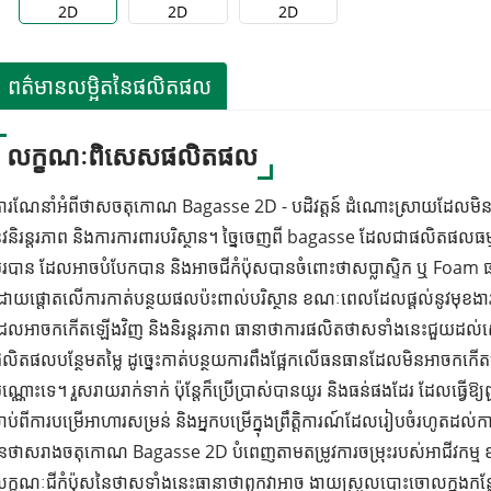
ព​ត៌​មាន​លម្អិត​នៃ​ផលិតផល
លក្ខណៈពិសេសផលិតផល
ារណែនាំអំពីថាសចតុកោណ Bagasse 2D - បដិវត្តន៍ ដំណោះស្រាយដែលមិនប
ូវនិរន្តរភាព និងការការពារបរិស្ថាន។ ច្នៃចេញពី bagasse ដែលជាផលិតផលធ
្តូរបាន ដែលអាចបំបែកបាន និងអាចជីកំប៉ុសបានចំពោះថាសប្លាស្ទិក ឬ Foa
ោយផ្តោតលើការកាត់បន្ថយផលប៉ះពាល់បរិស្ថាន ខណៈពេលដែលផ្តល់នូវមុខងារពិ
ែលអាចកកើតឡើងវិញ និងនិរន្តរភាព ធានាថាការផលិតថាសទាំងនេះជួយដល់សេដ្ឋក
លិតផលបន្ថែមតម្លៃ ដូច្នេះកាត់បន្ថយការពឹងផ្អែកលើធនធានដែលមិនអាចកកើ
៉ុណ្ណោះទេ។ រួសរាយរាក់ទាក់ ប៉ុន្តែក៏ប្រើប្រាស់បានយូរ និងធន់ផងដែរ ដែលធ្វើឱ្យ
ាប់ពីការបម្រើអាហារសម្រន់ និងអ្នកបម្រើក្នុងព្រឹត្តិការណ៍ដែលរៀបចំរហូត
ៃថាសរាងចតុកោណ Bagasse 2D បំពេញតាមតម្រូវការចម្រុះរបស់អាជីវកម្ម
ក្ខណៈជីកំប៉ុសនៃថាសទាំងនេះធានាថាពួកវាអាច ងាយស្រួលបោះចោលក្នុងកន្លែង