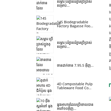
សម្ភារៈបរិក្ខារបរិក្ខារប្រើប្រាស់
ធ
សម្រាប់...
ល
ប
14S Biodegradable
រ
Factory Bagasse Foo...
ដ
ព
សម្ភារៈបរិក្ខារបរិក្ខារប្រើប្រាស់
ច
សម្រាប់...
ប
រ
ចានដាក់ចាន 7.95.5 អ៊ីញ...
ត
4D Compostable Pulp
Tableware Food Co...
ធុង​អាហារ​ដែល​ប្រើ​ចោល​បាន​
អំពៅ​១០​អ៊ីញ...