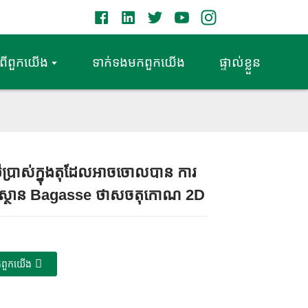
ំពី​ពួក​យើង
ទាក់ទង​មក​ពួក​យើង
ផ្ទាល់ខ្លួន
្រើប្រាស់ក្នុងតុដែលអាចចោលបាន ការ
Loading...
Loading...
Loading...
Loading...
រិស្ថាន Bagasse ថាសចតុកោណ 2D
​ពួក​យើង