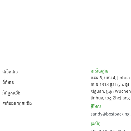
ការគាំទ្រអតិថិជន
ព័ត៌មានទំនាក់ទំនង
អាស័យដ្ឋាន
ផលិតផល
អគារ B, អគារ 4, Jinhua
ព័ត៌មាន
លេខ 1313 ផ្លូវ Liyu, ផ្លូវ
Xiguan, ស្រុក Wucheng,
អំពី​ពួក​យើង
Jinhua, ខេត្ត Zhejiang
ទាក់ទង​មក​ពួក​យើង
អ៊ីមែល
sandy@bosipacking
ទូរស័ព្ទ