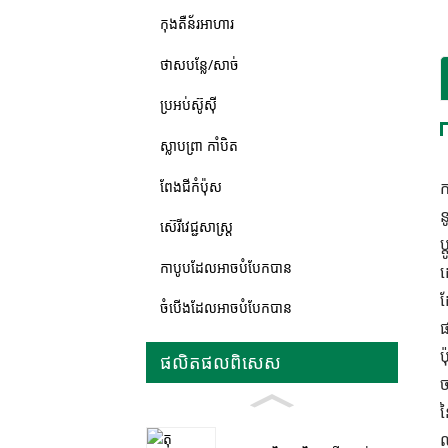
កុងតឺន័រអាហារ
ថាសបន្លែ/សាច់
ប្រអប់ស៊ូស៊ី
ស្លាបព្រា កាំបិត
ពែងជីកំប៉ុស
ក
ន
ស៊េរីវេជ្ជសាស្ត្រ
ប
កាបូបដែលអាចបំបែកបាន
ដ
ដ
ចំបើងដែលអាចបំបែកបាន
ផ
ប
ផលិតផល​ពិសេស
ច
ន
ល