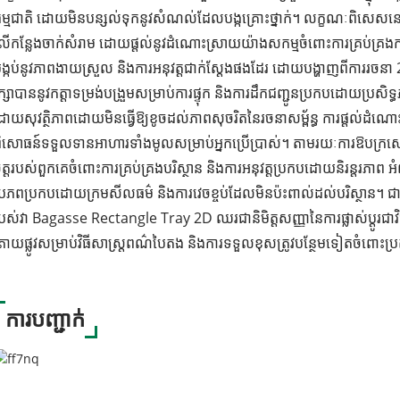
ម្មជាតិ ដោយមិនបន្សល់ទុកនូវសំណល់ដែលបង្កគ្រោះថ្នាក់។ លក្ខណៈពិសេសនេះគាំទ្រ
ើកន្លែងចាក់សំរាម ដោយផ្តល់នូវដំណោះស្រាយយ៉ាងសកម្មចំពោះការគ្រប់គ្
ង្កប់នូវភាពងាយស្រួល និងការអនុវត្តជាក់ស្តែងផងដែរ ដោយបង្ហាញពីការរច
ក្សាបាននូវកត្តាទម្រង់បង្រួមសម្រាប់ការផ្ទុក និងការដឹកជញ្ជូនប្រកបដោយប្រ
ោយសុវត្ថិភាពដោយមិនធ្វើឱ្យខូចដល់ភាពសុចរិតនៃរចនាសម្ព័ន្ធ ការផ្តល់ដំណោះ
ិសោធន៍ទទួលទានអាហារទាំងមូលសម្រាប់អ្នកប្រើប្រាស់។ តាមរយៈការឱបក្រស
ិត្តរបស់ពួកគេចំពោះការគ្រប់គ្រងបរិស្ថាន និងការអនុវត្តប្រកបដោយនិរន្តរភាព
្រភពប្រកបដោយក្រមសីលធម៌ និងការវេចខ្ចប់ដែលមិនប៉ះពាល់ដល់បរិស្ថាន។ ជាមួ
បស់វា Bagasse Rectangle Tray 2D ឈរជានិមិត្តសញ្ញានៃការផ្លាស់ប្តូរ
្រាយផ្លូវសម្រាប់វិធីសាស្រ្តពណ៌បៃតង និងការទទួលខុសត្រូវបន្ថែមទៀតចំពោះប្រតិ
ការបញ្ជាក់