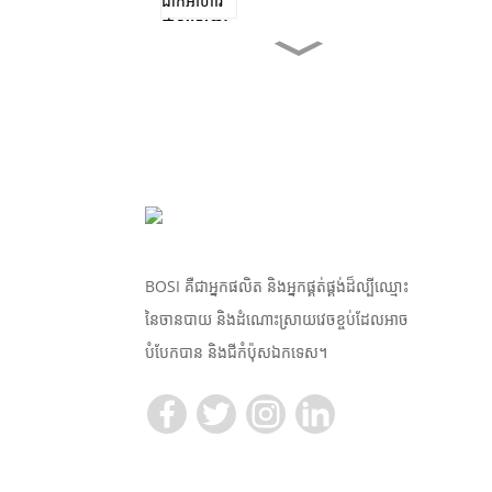
ស្ករកៅស៊ូ TR10S ជីកំប៉ុស...
170 MM New Year Sales
Microwavable Di...
ជីកំប៉ុសគំរូ 17cm ឥតគិតថ្លៃ...
BOSI គឺជាអ្នកផលិត និងអ្នកផ្គត់ផ្គង់ដ៏ល្បីឈ្មោះ
នៃចានបាយ និងដំណោះស្រាយវេចខ្ចប់ដែលអាច
គំរូសំណាក 9 អ៊ីញ ដោយឥតគិត
បំបែកបាន និងជីកំប៉ុសឯកទេស។
ថ្លៃ...