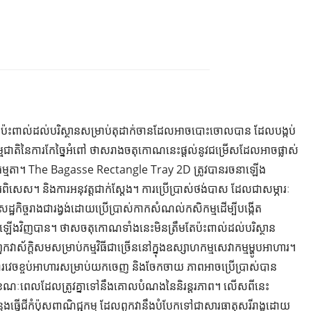
៉ះពាល់ដល់បរិស្ថានសម្រាប់តុដាក់ចានដែលអាចបោះចោលបាន ដែលបង្កប់
ម្មជាតិនៃការកែច្នៃអំពៅ ថាសរាងចតុកោណនេះផ្តល់នូវជម្រើសដែលអាចផ្លាស់
m ធម្មតា។ The Bagasse Rectangle Tray 2D ត្រូវបានរចនាឡើង
សេស។ និងការអនុវត្តជាក់ស្តែង។ ការប្រើប្រាស់ថង់បាស ដែលជាសម្ភារៈ
ិច្ចរាងជារង្វង់ដោយប្រើប្រាស់កាកសំណល់កសិកម្មដើម្បីបង្កើត
តឡើងវិញបាន។ ថាសចតុកោណទាំងនេះមិនត្រឹមតែប៉ះពាល់ដល់បរិស្ថាន
ពួកវាស័ក្តិសមសម្រាប់កម្មវិធីជាច្រើននៅក្នុងឧស្សាហកម្មសេវាកម្មម្ហូបអាហារ។
ដល់ការវេចខ្ចប់អាហារសម្រាប់យកចេញ និងចែកចាយ ភាពអាចប្រើប្រាស់បាន
 ខណៈពេលដែលត្រូវគ្នាទៅនឹងគោលបំណងនៃនិរន្តរភាព។ លើសពីនេះ
ធ្វើជីកំប៉ុសពាណិជ្ជកម្ម ដែលពួកវានឹងបំបែកទៅជាសារធាតុសរីរាង្គដោយ