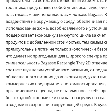
прямоугольный лоток, изготовленный из жома, нату
тростника, представляет собой универсальную, био
пластиковым или пенопластовым лоткам. Bagasse Rec
воздействия на окружающую среду, обеспечивая при
Использование жома, возобновляемого и устойчивого
поддерживает экономику замкнутого цикла за счет и
продуктов с добавленной стоимостью, тем самым сни
прямоугольные лотки не только экологически безопа
что делает их пригодными для широкого спектра пр
Универсальность Bagasse Rectangle Tray 2D отвеча
a
соответствуя целям устойчивого развития, от подачи
общественного питания до упаковки продуктов питани
коммерческих предприятиях по компостированию, гд
органические вещества, не оставляя после себя вред
безотходной экономике и снижает нагрузку на свал
отходами и сохранению окружающей среды. Bagasse Re