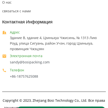
О нас
связаться с нами
Контактная Информация
Адрес
Здание B, здание 4, Цзиньхуа Чжисинь, № 1313 Лию
Роуд, улица Сигуань, район Учэн, город Цзиньхуа,
провинция Чжэцзян
Электронная почта
sandy@bosipacking.com
Телефон
+86-18757625088
Copyright © 2023, Zhejiang Bosi Technology Co., Ltd. Все права
защищены.
Карта сайта
- Карта сайтаТранс
-Лучший поиск