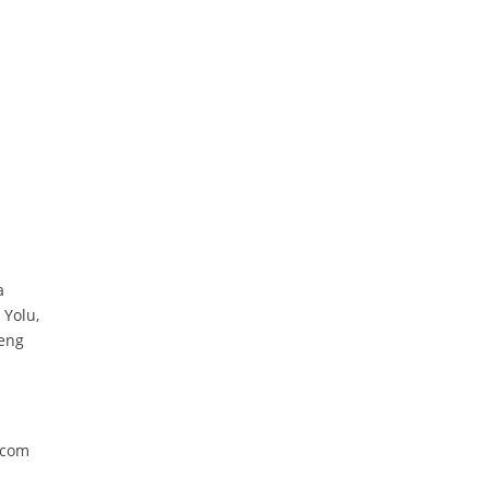
a
 Yolu,
heng
.com