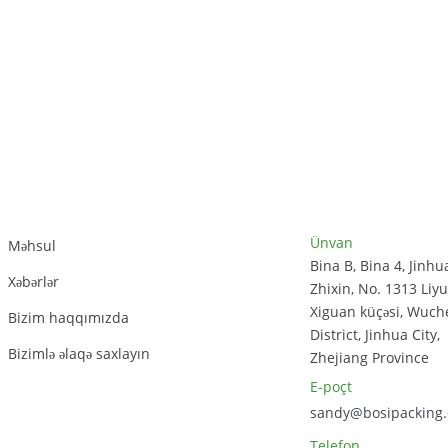
Müştəri Dəstəyi
Əlaqə Məlumatı
Ünvan
Məhsul
Bina B, Bina 4, Jinhu
Xəbərlər
Zhixin, No. 1313 Liyu
Xiguan küçəsi, Wuc
Bizim haqqımızda
District, Jinhua City,
Bizimlə əlaqə saxlayın
Zhejiang Province
E-poçt
sandy@bosipacking
Telefon