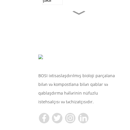
TR10S Kompostlana
Bilən Birdəfəlik Şəkər
Qutusu...
170 MM Yeni İl Satışı
Mikrodalğalı Soba...
17 Sm Pulsuz Nümunələr
Birdəfəlik Kompost...
BOSI ixtisaslaşdırılmış bioloji parçalana
bilən və kompostlana bilən qablar və
9 Düymlük Pulsuz
Nümunələr Birdəfəlik
qablaşdırma həllərinin nüfuzlu
Istifadə Olunan
Kompozisiyalar...
istehsalçısı və təchizatçısıdır.