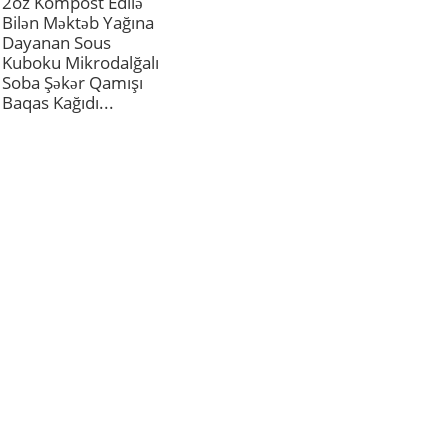
2oz Kompost Edilə
Bilən Məktəb Yağına
Dayanan Sous
Kuboku Mikrodalğalı
Soba Şəkər Qamışı
Baqas Kağıdı...