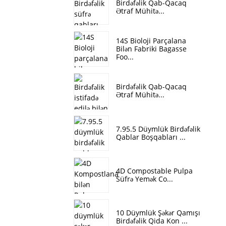
Birdəfəlik Qab-Qacaq
Ətraf Mühitə...
14S Bioloji Parçalana
Bilən Fabriki Bagasse
Foo...
Birdəfəlik Qab-Qacaq
Ətraf Mühitə...
7.95.5 Düymlük Birdəfəlik
Qablar Boşqabları ...
4D Compostable Pulpa
Süfrə Yemək Co...
10 Düymlük Şəkər Qamışı
Birdəfəlik Qida Kon ...