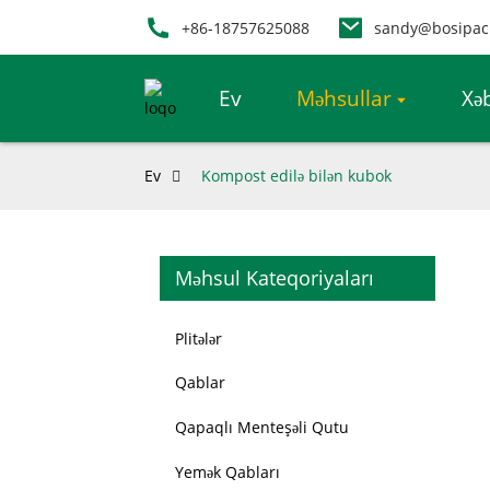
+86-18757625088
sandy@bosipac
Ev
Məhsullar
Xəb
Ev
Kompost edilə bilən kubok
Məhsul Kateqoriyaları
Plitələr
Qablar
Qapaqlı Menteşəli Qutu
Yemək Qabları