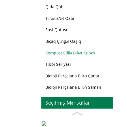
Qida Qabı
Tərəvəz/ət Qabı
Suşi Qutusu
Bıçaq Çəngəl Qaşıq
Kompost Edilə Bilən Kubok
Tibbi Seriyası
Bioloji Parçalana Bilən Çanta
Bioloji Parçalana Bilən Saman
Seçilmiş Məhsullar