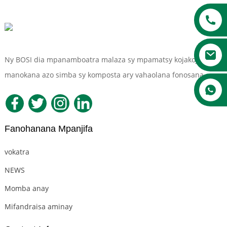
Ny BOSI dia mpanamboatra malaza sy mpamatsy kojakoja
manokana azo simba sy komposta ary vahaolana fonosana.
Fanohanana Mpanjifa
a
vokatra
NEWS
Momba anay
Mifandraisa aminay