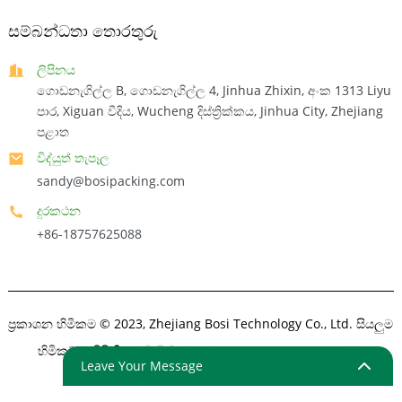
සම්බන්ධතා තොරතුරු
ලිපිනය
ගොඩනැගිල්ල B, ගොඩනැගිල්ල 4, Jinhua Zhixin, අංක 1313 Liyu
පාර, Xiguan වීදිය, Wucheng දිස්ත්‍රික්කය, Jinhua City, Zhejiang
පළාත
විද්යුත් තැපෑල
sandy@bosipacking.com
දුරකථන
+86-18757625088
ප්‍රකාශන හිමිකම © 2023, Zhejiang Bosi Technology Co., Ltd. සියලුම
හිමිකම් ඇවිරිණි.
අඩවි සිතියම
- SitemapTrans
-ඉහළ සෙවුම්
Leave Your Message