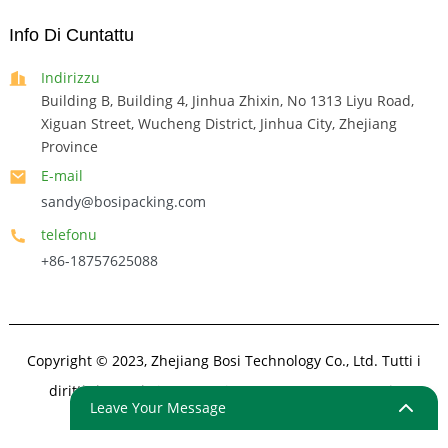
Info Di Cuntattu
Indirizzu
Building B, Building 4, Jinhua Zhixin, No 1313 Liyu Road,
Xiguan Street, Wucheng District, Jinhua City, Zhejiang
Province
E-mail
sandy@bosipacking.com
telefonu
+86-18757625088
Copyright © 2023, Zhejiang Bosi Technology Co., Ltd. Tutti i
diritti riservati.
Sitemap
- SitemapTrans
- Top Search
Leave Your Message