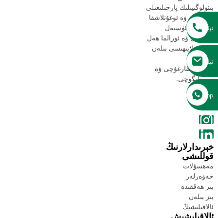
بىئولوگىيىلىك پارچىلىغىلى
بولىدىغان ۋە ئوغۇتلاشقا
بولىدىغان ئۈستەل
تېلېفون
قاچىسى ۋە ئورالما ھەل
قىلىش لايىھىسى بىلەن
داڭلىق
ئېلېكترونلۇق
ئىشلەپچىقارغۇچى ۋە
تەمىنلىگۈچى.
خەت
WhatsApp
خېرىدارلارنىڭ
قوللىشى
مەھسۇلات
خەۋەرلەر
بىز ھەققىدە
بىز بىلەن
ئالاقىلىشىڭ
ئالاقىلىشىش