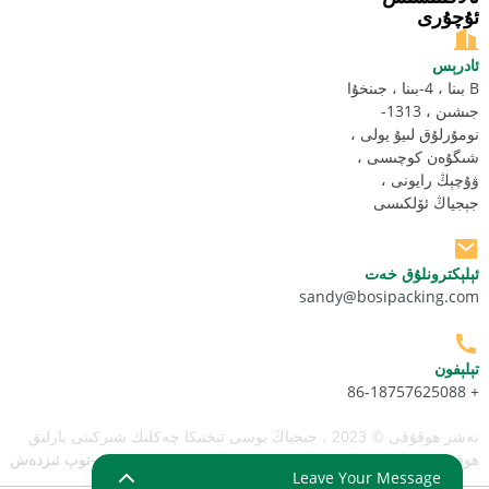
ئۇچۇرى
ئادرېس
B بىنا ، 4-بىنا ، جىنخۇا
جىشىن ، 1313-
نومۇرلۇق لىيۇ يولى ،
شىگۇەن كوچىسى ،
ۋۇچېڭ رايونى ،
جېجياڭ ئۆلكىسى
ئېلېكترونلۇق خەت
sandy@bosipacking.com
تېلېفون
+ 86-18757625088
نەشر ھوقۇقى © 2023 ، جېجياڭ بوسى تېخنىكا چەكلىك شىركىتى بارلىق
ھوقۇقنى ساقلاپ قالىدۇ.
بېكەت خەرىتىسى
- SitemapTrans
-توپ ئىزدەش
Leave Your Message